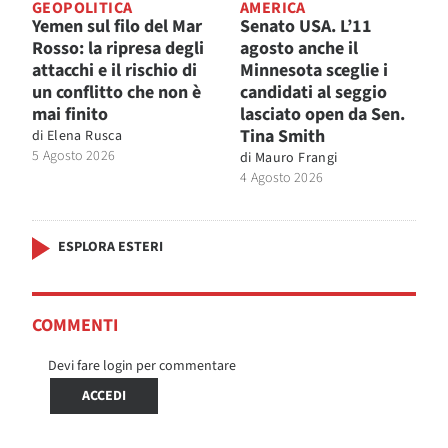
GEOPOLITICA
AMERICA
Yemen sul filo del Mar
Senato USA. L’11
Rosso: la ripresa degli
agosto anche il
attacchi e il rischio di
Minnesota sceglie i
un conflitto che non è
candidati al seggio
mai finito
lasciato open da Sen.
Tina Smith
di
Elena Rusca
5 Agosto 2026
di
Mauro Frangi
4 Agosto 2026
ESPLORA ESTERI
COMMENTI
Devi fare login per commentare
ACCEDI