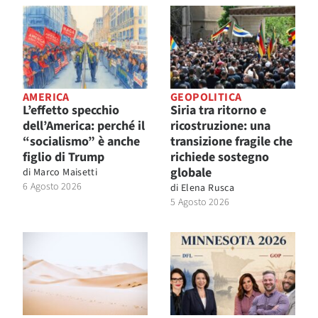
AMERICA
GEOPOLITICA
L’effetto specchio
Siria tra ritorno e
dell’America: perché il
ricostruzione: una
“socialismo” è anche
transizione fragile che
figlio di Trump
richiede sostegno
globale
di
Marco Maisetti
6 Agosto 2026
di
Elena Rusca
5 Agosto 2026