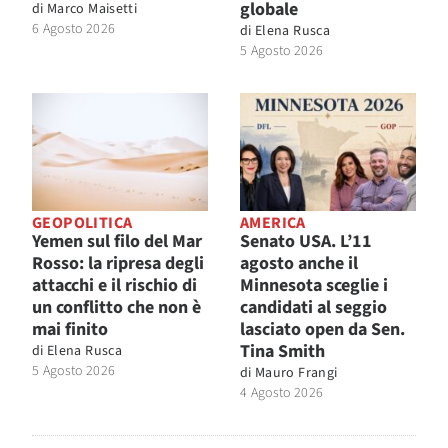
globale
di
Marco Maisetti
6 Agosto 2026
di
Elena Rusca
5 Agosto 2026
GEOPOLITICA
AMERICA
Yemen sul filo del Mar
Senato USA. L’11
Rosso: la ripresa degli
agosto anche il
attacchi e il rischio di
Minnesota sceglie i
un conflitto che non è
candidati al seggio
mai finito
lasciato open da Sen.
Tina Smith
di
Elena Rusca
5 Agosto 2026
di
Mauro Frangi
4 Agosto 2026