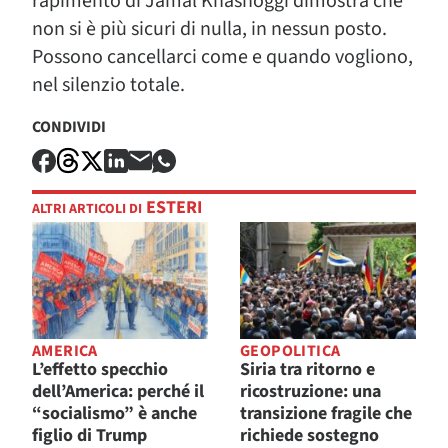
rapimento di Jamal Khashoggi dimostra che
non si è più sicuri di nulla, in nessun posto.
Possono cancellarci come e quando vogliono,
nel silenzio totale.
CONDIVIDI
ESTERI
ALTRI ARTICOLI DI
AMERICA
GEOPOLITICA
L’effetto specchio
Siria tra ritorno e
dell’America: perché il
ricostruzione: una
“socialismo” è anche
transizione fragile che
figlio di Trump
richiede sostegno