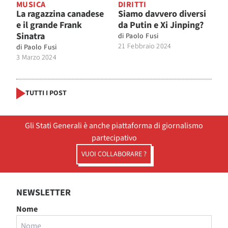
MUSICA
DIRITTI
La ragazzina canadese
Siamo davvero diversi
e il grande Frank
da Putin e Xi Jinping?
Sinatra
di
Paolo Fusi
21 Febbraio 2024
di
Paolo Fusi
3 Marzo 2024
TUTTI I POST
Gli Stati Generali è anche piattaforma di giornalismo
partecipativo
VUOI COLLABORARE ?
NEWSLETTER
Nome