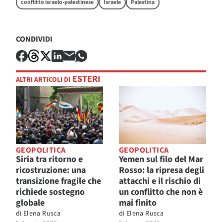
conflitto israelo-palestinese
Israele
Palestina
CONDIVIDI
ESTERI
ALTRI ARTICOLI DI
GEOPOLITICA
GEOPOLITICA
Siria tra ritorno e
Yemen sul filo del Mar
ricostruzione: una
Rosso: la ripresa degli
transizione fragile che
attacchi e il rischio di
richiede sostegno
un conflitto che non è
globale
mai finito
di
Elena Rusca
di
Elena Rusca