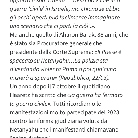
opporrà a suo fratello”…
Nessuno vuole una
guerra ‘civile’ in Israele, ma chiunque abbia
gli occhi aperti può facilmente immaginare
uno scenario che ci porti [a ciò]”.».
Ma anche quello di Aharon Barak, 88 anni, che
è stato sia Procuratore generale che
presidente della Corte Suprema: «
Il Paese è
spaccato su Netanyahu…La polizia sta
diventando violenta Prima o poi qualcuno
inizierà a sparare» (Repubblica, 22/03).
Un anno dopo il 7 ottobre il quotidiano
Haaretz ha scritto che
«la guerra ha fermato
la guerra civile».
Tutti ricordiamo le
manifestazioni molto partecipate del 2023
contro la riforma giudiziaria voluta da
Netanyahu che i manifestanti chiamavano