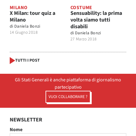
MILANO
COSTUME
X Milan: tour quiz a
Sensuability: la prima
Milano
volta siamo tutti
disabili
di
Daniela Bonzi
14 Giugno 2018
di
Daniela Bonzi
27 Marzo 2018
TUTTI I POST
Gli Stati Generali è anche piattaforma di giornalismo
partecipativo
VUOI COLLABORARE ?
NEWSLETTER
Nome