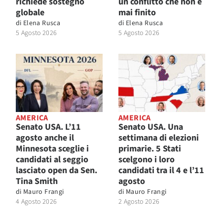
richiede sostegno
un conflitto che non è
globale
mai finito
di
Elena Rusca
di
Elena Rusca
5 Agosto 2026
5 Agosto 2026
AMERICA
AMERICA
Senato USA. L’11
Senato USA. Una
agosto anche il
settimana di elezioni
Minnesota sceglie i
primarie. 5 Stati
candidati al seggio
scelgono i loro
lasciato open da Sen.
candidati tra il 4 e l’11
Tina Smith
agosto
di
Mauro Frangi
di
Mauro Frangi
4 Agosto 2026
2 Agosto 2026