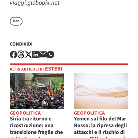
viaggi.globopix.net
iran
CONDIVIDI
ESTERI
ALTRI ARTICOLI DI
GEOPOLITICA
GEOPOLITICA
Siria tra ritorno e
Yemen sul filo del Mar
ricostruzione: una
Rosso: la ripresa degli
transizione fragile che
attacchi e il rischio di