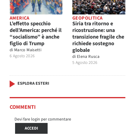
AMERICA
GEOPOLITICA
L’effetto specchio
Siria tra ritorno e
dell’America: perché il
ricostruzione: una
“socialismo” è anche
transizione fragile che
figlio di Trump
richiede sostegno
globale
di
Marco Maisetti
6 Agosto 2026
di
Elena Rusca
5 Agosto 2026
ESPLORA ESTERI
COMMENTI
Devi fare login per commentare
ACCEDI