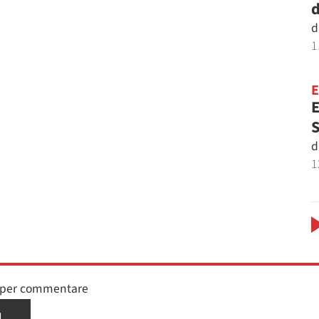
d
d
1
E
S
d
1
n per commentare
I