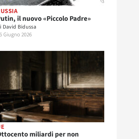
RUSSIA
utin, il nuovo «Piccolo Padre»
i
David Bidussa
6 Giugno 2026
UE
ttocento miliardi per non