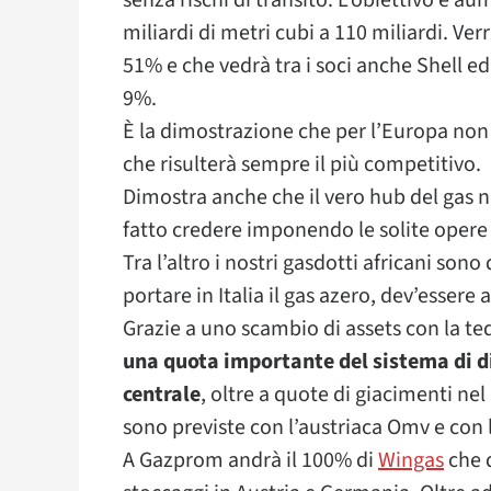
senza rischi di transito. L’obiettivo è a
miliardi di metri cubi a 110 miliardi. Verr
51% e che vedrà tra i soci anche Shell ed
9%.
È la dimostrazione che per l’Europa non
che risulterà sempre il più competitivo.
Dimostra anche che il vero hub del gas no
fatto credere imponendo le solite opere i
Tra l’altro i nostri gasdotti africani son
portare in Italia il gas azero, dev’essere 
Grazie a uno scambio di assets con la te
una quota importante del sistema di di
centrale
, oltre a quote di giacimenti n
sono previste con l’austriaca Omv e con 
A Gazprom andrà il 100% di
Wingas
che d