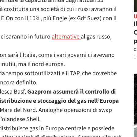
umentare la capacità annua dagli attuali 55
à costituita una società di cui i russi avranno il
 E.On con il 10%, più Engie (ex Gdf Suez) con il
I
C
 ci saranno in futuro
alternative
al gas russo,
d
n sarà l’Italia, come i vari governi ci avevano
1
nutili, ma il nord europa.
o da tempo sottoutilizzati e il TAP, che dovrebbe
ancora definito.
desca Basf,
Gazprom assumerà il controllo di
stribuzione e stoccaggio del gas nell’Europa
el Mare del Nord. Analoghe operazioni di swap
l’olandese Shell.
istribuisce gas in Europa centrale e possiede