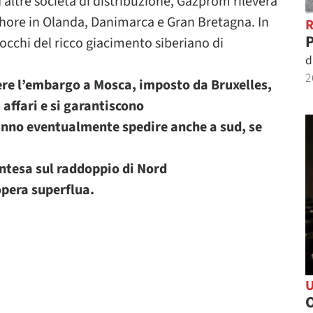
 altre società di distribuzione, Gazprom rileverà
ffshore in Olanda, Danimarca e Gran Bretagna. In
P
cchi del ricco giacimento siberiano di
d
2
re l’embargo a Mosca, imposto da Bruxelles,
affari e si garantiscono
anno eventualmente spedire anche a sud, se
intesa sul raddoppio di Nord
opera superflua.
O