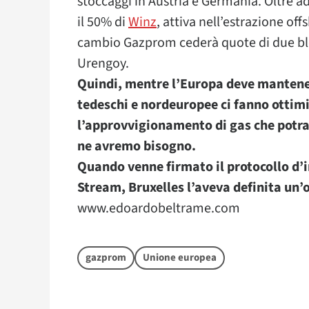
stoccaggi in Austria e Germania. Oltre ad
il 50% di
Winz
, attiva nell’estrazione o
cambio Gazprom cederà quote di due blo
Urengoy.
Quindi, mentre l’Europa deve mantene
tedeschi e nordeuropee ci fanno ottimi 
l’approvvigionamento di gas che potr
ne avremo bisogno.
Quando venne firmato il protocollo d’
Stream, Bruxelles l’aveva definita un’
www.edoardobeltrame.com
gazprom
Unione europea