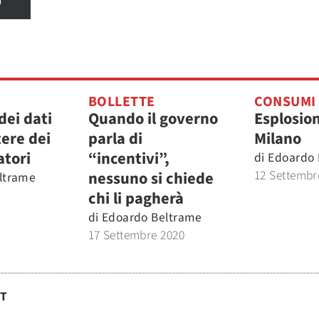
BOLLETTE
CONSUMI
dei dati
Quando il governo
Esplosio
tere dei
parla di
Milano
atori
“incentivi”,
di
Edoardo 
12 Settembr
nessuno si chiede
ltrame
3
chi li pagherà
di
Edoardo Beltrame
17 Settembre 2020
ST