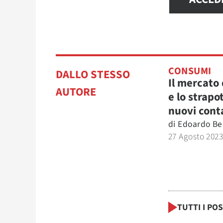
CONSUMI
DALLO STESSO
Il mercato 
AUTORE
e lo strapo
nuovi cont
di
Edoardo Be
27 Agosto 202
TUTTI I PO