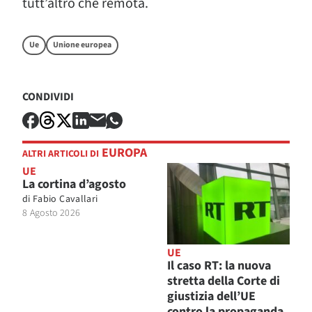
tutt’altro che remota.
Ue
Unione europea
CONDIVIDI
EUROPA
ALTRI ARTICOLI DI
UE
La cortina d’agosto
di
Fabio Cavallari
8 Agosto 2026
UE
Il caso RT: la nuova
stretta della Corte di
giustizia dell’UE
contro la propaganda