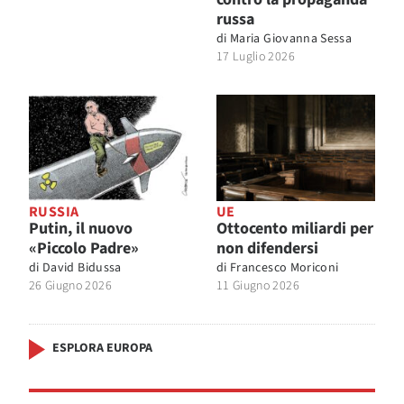
russa
di
Maria Giovanna Sessa
17 Luglio 2026
RUSSIA
UE
Putin, il nuovo
Ottocento miliardi per
«Piccolo Padre»
non difendersi
di
David Bidussa
di
Francesco Moriconi
26 Giugno 2026
11 Giugno 2026
ESPLORA EUROPA