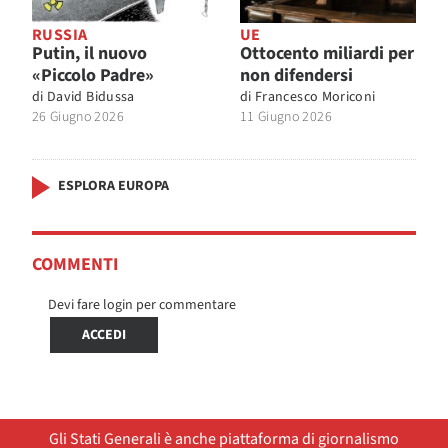
RUSSIA
UE
Putin, il nuovo
Ottocento miliardi per
«Piccolo Padre»
non difendersi
di
David Bidussa
di
Francesco Moriconi
26 Giugno 2026
11 Giugno 2026
ESPLORA EUROPA
COMMENTI
Devi fare login per commentare
ACCEDI
Gli Stati Generali è anche piattaforma di giornalismo