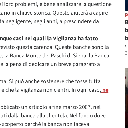
ei loro problemi, è bene analizzare la questione
ario in chiave storica. Questo aiuterà a capire
P
ata negligente, negli anni, a prescindere da
B
b
b
inque casi nei quali la Vigilanza ha fatto
d
previsto questa carenza. Queste banche sono la
3
e, la Banca Monte dei Paschi di Siena, la Banca
le la pena di dedicare un breve paragrafo a
ima. Si può anche sostenere che fosse tutta
e che la Vigilanza non c’entri. In ogni caso,
ne
bblicato un articolo a fine marzo 2007, nel
uti dalla banca alla clientela. Nel fondo dove
 scoperto perché la banca non faceva