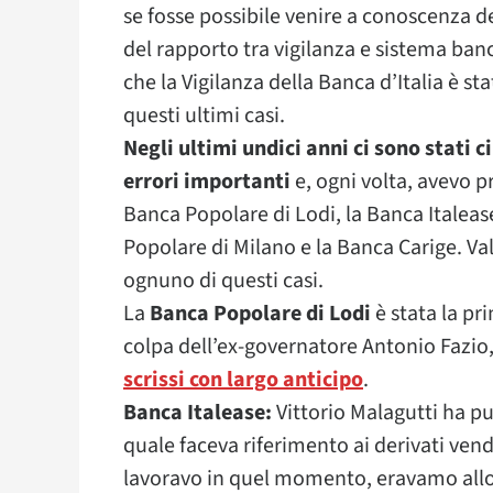
se fosse possibile venire a conoscenza d
del rapporto tra vigilanza e sistema banc
che la Vigilanza della Banca d’Italia è st
questi ultimi casi.
Negli ultimi undici anni ci sono stati c
errori importanti
e, ogni volta, avevo 
Banca Popolare di Lodi, la Banca Italeas
Popolare di Milano e la Banca Carige. Va
ognuno di questi casi.
La
Banca Popolare di Lodi
è stata la pr
colpa dell’ex-governatore Antonio Fazio, 
scrissi con largo anticipo
.
Banca Italease:
Vittorio Malagutti ha pu
quale faceva riferimento ai derivati vend
lavoravo in quel momento, eravamo allo