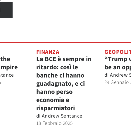
I
FINANZA
GEOPOLI
 the
La BCE è sempre in
“Trump v
Empire
ritardo: così le
be an op
banche ci hanno
ntance
di
Andrew 
6
29 Gennaio 
guadagnato, e ci
hanno perso
economia e
risparmiatori
di
Andrew Sentance
18 Febbraio 2025