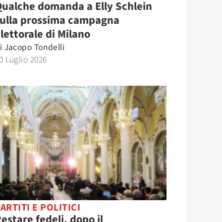
ualche domanda a Elly Schlein
sulla prossima campagna
lettorale di Milano
i
Jacopo Tondelli
0 Luglio 2026
ARTITI E POLITICI
estare fedeli, dopo il