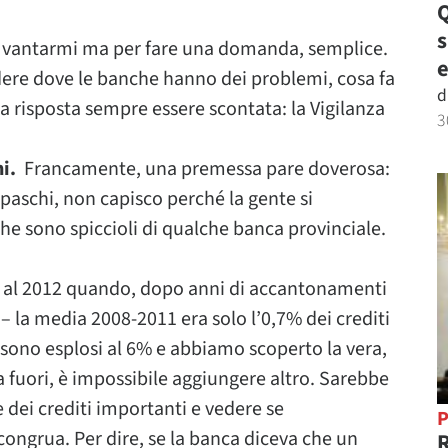
Q
er vantarmi ma per fare una domanda, semplice.
e
edere dove le banche hanno dei problemi, cosa fa
d
a risposta sempre essere scontata: la Vigilanza
3
.
ni.
Francamente, una premessa pare doverosa:
paschi, non capisco perché la gente si
e sono spiccioli di qualche banca provinciale.
 al 2012 quando, dopo anni di accantonamenti
 – la media 2008-2011 era solo l’0,7% dei crediti
, sono esplosi al 6% e abbiamo scoperto la vera,
a fuori, è impossibile aggiungere altro. Sarebbe
e dei crediti importanti e vedere se
P
 congrua. Per dire, se la banca diceva che un
R