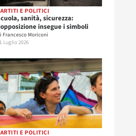
ARTITI E POLITICI
cuola, sanità, sicurezza:
’opposizione insegue i simboli
i
Francesco Moriconi
1 Luglio 2026
ARTITI E POLITICI