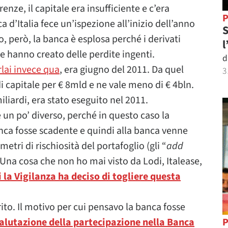
ze, il capitale era insufficiente e c’era
P
a d’Italia fece un’ispezione all’inizio dell’anno
S
o, però, la banca è esplosa perché i derivati
l
 e hanno creato delle perdite ingenti.
d
rlai invece qua
, era giugno del 2011. Da quel
3
 capitale per € 8mld e ne vale meno di € 4bln.
iliardi, era stato eseguito nel 2011.
 un po’ diverso, perché in questo caso la
anca fosse scadente e quindi alla banca venne
ri di rischiosità del portafoglio (gli “
add
 Una cosa che non ho mai visto da Lodi, Italease,
 la Vigilanza ha deciso di togliere questa
rito. Il motivo per cui pensavo la banca fosse
alutazione della partecipazione nella Banca
P