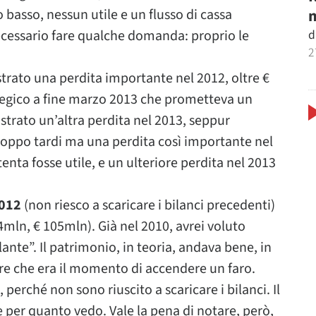
m
basso, nessun utile e un flusso di cassa
d
ecessario fare qualche domanda: proprio le
2
trato una perdita importante nel 2012, oltre €
tegico a fine marzo 2013 che prometteva un
strato un’altra perdita nel 2013, seppur
troppo tardi ma una perdita così importante nel
enta fosse utile, e un ulteriore perdita nel 2013
2012
(non riesco a scaricare i bilanci precedenti)
4mln, € 105mln). Già nel 2010, avrei voluto
ilante”. Il patrimonio, in teoria, andava bene, in
re che era il momento di accendere un faro.
i, perché non sono riuscito a scaricare i bilanci. Il
ce per quanto vedo. Vale la pena di notare, però,