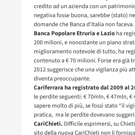
credito ad un azienda con un patrimonio 
negativa fosse buona, sarebbe (stato) n
domande che Banca d’Italia non faceva.
Banca Popolare Etruria e Lazio
ha regis
200 milioni, e nonostante un piano stra
miglioramento notevole di tutto, ha regi
contenuto a € 70 milioni. Forse era già 
2012 suggerisce che una vigilanza più att
diventa preoccupante.
Cariferrara ha registrato dal 2009 al 
le perdite seguenti: € 70mln, € 47mln, € 
sapere molto di più, se fossi stato “il vig
pratica, ma le perdite dovevano suggeri
CariChieti.
Difficile esprimersi, su Chiet
sito della nuova CariChieti non li fornis