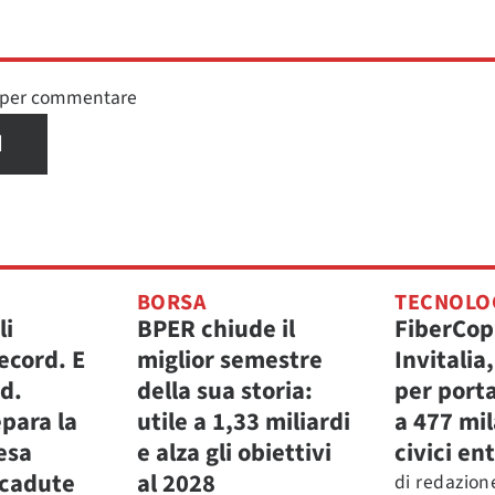
n per commentare
I
BORSA
TECNOLO
li
BPER chiude il
FiberCop
ecord. E
miglior semestre
Invitalia
.d.
della sua storia:
per porta
para la
utile a 1,33 miliardi
a 477 mi
fesa
e alza gli obiettivi
civici ent
icadute
al 2028
di
redazion