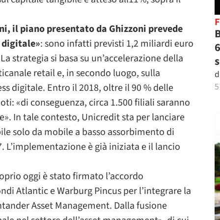
ioni, il piano presentato da Ghizzoni prevede
B
 digitale»
: sono infatti previsti 1,2 miliardi euro
6
La strategia si basa su un’accelerazione della
s
canale retail e, in secondo luogo, sulla
d
5
 digitale. Entro il 2018, oltre il 90 % delle
oti: «di conseguenza, circa 1.500 filiali saranno
le». In tale contesto, Unicredit sta per lanciare
bile solo da mobile a basso assorbimento di
7. L’implementazione è già iniziata e il lancio
oprio oggi è stato firmato l’accordo
ndi Atlantic e Warburg Pincus per l’integrare la
ntander Asset Management. Dalla fusione