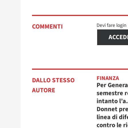
Devi fare logi
COMMENTI
ACCED
FINANZA
DALLO STESSO
Per Genera
AUTORE
semestre r
intanto l’a
Donnet pre
linea di di
contro le r