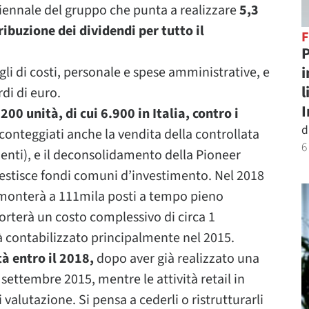
iennale del gruppo che punta a realizzare
5,3
ribuzione dei dividendi per tutto il
P
i
agli di costi, personale e spese amministrative, e
l
rdi di euro.
00 unità, di cui 6.900 in Italia, contro i
d
onteggiati anche la vendita della controllata
6
enti), e il deconsolidamento della Pioneer
gestisce fondi comuni d’investimento. Nel 2018
mmonterà a 111mila posti a tempo pieno
porterà un costo complessivo di circa 1
rà contabilizzato principalmente nel 2015.
à entro il 2018,
dopo aver già realizzato una
 settembre 2015, mentre le attività retail in
di valutazione. Si pensa a cederli o ristrutturarli