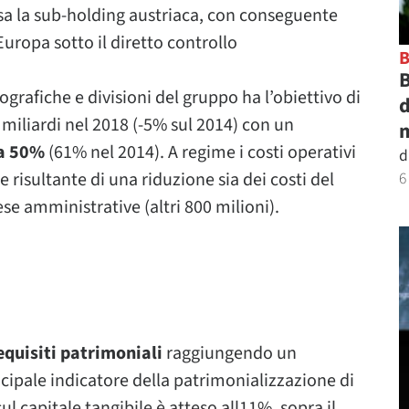
iusa la sub-holding austriaca, con conseguente
Europa sotto il diretto controllo
B
ografiche e divisioni del gruppo ha l’obiettivo di
d
 miliardi nel 2018 (-5% sul 2014) con un
m
 a 50%
(61% nel 2014). A regime i costi operativi
d
6
 risultante di una riduzione sia dei costi del
ese amministrative (altri 800 milioni).
requisiti patrimoniali
raggiungendo un
ncipale indicatore della patrimonializzazione di
l capitale tangibile è atteso all11%, sopra il