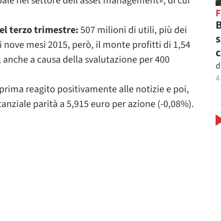
bale nel settore dell’asset management», di cui
B
del terzo trimestre:
507 milioni di utili, più dei
s
mi nove mesi 2015, però, il monte profitti di 1,54
c
4, anche a causa della svalutazione per 400
d
4
 prima reagito positivamente alle notizie e poi,
tanziale parità a 5,915 euro per azione (-0,08%).