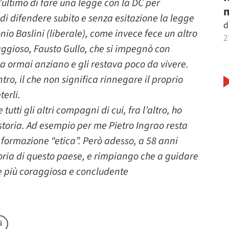
ll’ultimo di fare una legge con la DC per
m
di difendere subito e senza esitazione la legge
d
onio Baslini (liberale), come invece fece un altro
2
gioso, Fausto Gullo, che si impegnò con
ra ormai anziano e gli restava poco da vivere.
ro, il che non significa rinnegare il proprio
terli.
utti gli altri compagni di cui, fra l’altro, ho
toria. Ad esempio per me Pietro Ingrao resta
 formazione “etica”. Però adesso, a 58 anni
toria di questo paese, e rimpiango che a guidare
nte più coraggiosa e concludente
i