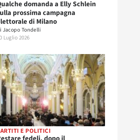
ualche domanda a Elly Schlein
sulla prossima campagna
lettorale di Milano
i
Jacopo Tondelli
0 Luglio 2026
ARTITI E POLITICI
estare fedeli, dopo il