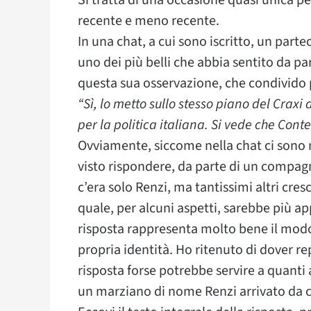
Si tratta di una occasione quasi unica per
recente e meno recente.
In una chat, a cui sono iscritto, un part
uno dei più belli che abbia sentito da par
questa sua osservazione, che condivido
“Sì, lo metto sullo stesso piano del Craxi 
per la politica italiana. Si vede che Cont
Ovviamente, siccome nella chat ci sono
visto rispondere, da parte di un compag
c’era solo Renzi, ma tantissimi altri cres
quale, per alcuni aspetti, sarebbe più a
risposta rappresenta molto bene il modo i
propria identità. Ho ritenuto di dover r
risposta forse potrebbe servire a quanti
un marziano di nome Renzi arrivato da c