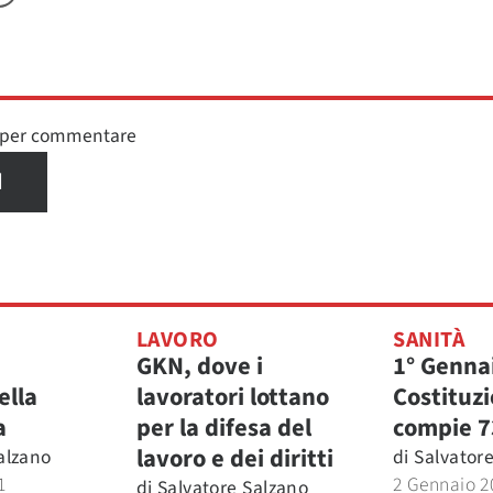
n per commentare
I
LAVORO
SANITÀ
GKN, dove i
1° Genna
ella
lavoratori lottano
Costituz
a
per la difesa del
compie 7
lavoro e dei diritti
alzano
di
Salvator
1
2 Gennaio 2
di
Salvatore Salzano