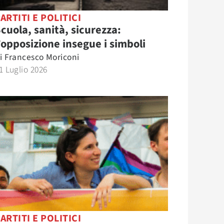
ARTITI E POLITICI
cuola, sanità, sicurezza:
’opposizione insegue i simboli
i
Francesco Moriconi
1 Luglio 2026
ARTITI E POLITICI