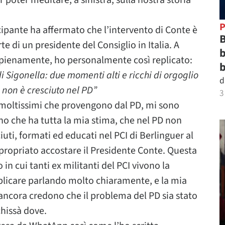
 poter meditare, a sinistra, sulla nostra storia
P
ecipante ha affermato che l’intervento di Conte è
B
te di un presidente del Consiglio in Italia. A
b
 pienamente, ho personalmente così replicato:
b
di Sigonella: due momenti alti e ricchi di orgoglio
d
e non è cresciuto nel PD”
3
 moltissimi che provengono dal PD, mi sono
no che ha tutta la mia stima, che nel PD non
ciuti, formati ed educati nel PCI di Berlinguer al
ppropriato accostare il Presidente Conte. Questa
n cui tanti ex militanti del PCI vivono la
eplicare parlando molto chiaramente, e la mia
 ancora credono che il problema del PD sia stato
hissà dove.