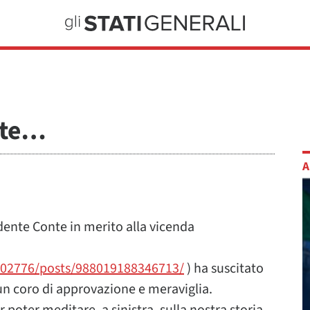
nte…
A
idente Conte in merito alla vicenda
02776/posts/988019188346713/
) ha suscitato
 un coro di approvazione e meraviglia.