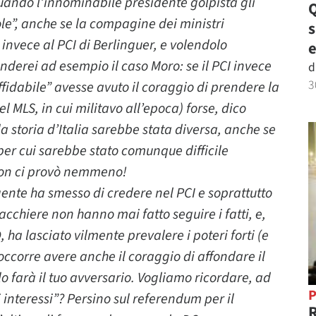
uando l’innominabile presidente golpista gli
Q
ole”, anche se la compagine dei ministri
nvece al PCI di Berlinguer, e volendolo
e
enderei ad esempio il caso Moro: se il PCI invece
d
3
fidabile” avesse avuto il coraggio di prendere la
l MLS, in cui militavo all’epoca) forse, dico
a storia d’Italia sarebbe stata diversa, anche se
 per cui sarebbe stato comunque difficile
 non ci provò nemmeno!
 gente ha smesso di credere nel PCI e soprattutto
iacchiere non hanno mai fatto seguire i fatti, e,
ha lasciato vilmente prevalere i poteri forti (e
occorre avere anche il coraggio di affondare il
 farà il tuo avversario. Vogliamo ricordare, ad
P
i interessi”? Persino sul referendum per il
R