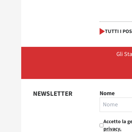
TUTTI I PO
Gli St
NEWSLETTER
Nome
Accetto la g
privacy.