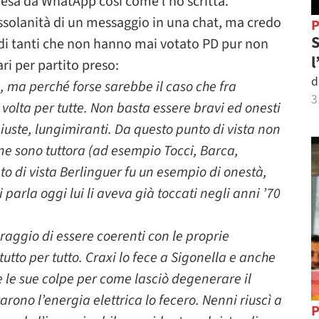
 presa da WhatApp così come l’ho scritta.
ossolanità di un messaggio in una chat, ma credo
P
S
 di tanti che non hanno mai votato PD pur non
l
ri per partito preso:
d
a, ma perché forse sarebbe il caso che fra
3
volta per tutte. Non basta essere bravi ed onesti
giuste, lungimiranti. Da questo punto di vista non
 ne sono tuttora (ad esempio Tocci, Barca,
to di vista Berlinguer fu un esempio di onestà,
 parla oggi lui li aveva già toccati negli anni ’70
raggio di essere coerenti con le proprie
tutto per tutto. Craxi lo fece a Sigonella e anche
e le sue colpe per come lasciò degenerare il
zarono l’energia elettrica lo fecero. Nenni riuscì a
P