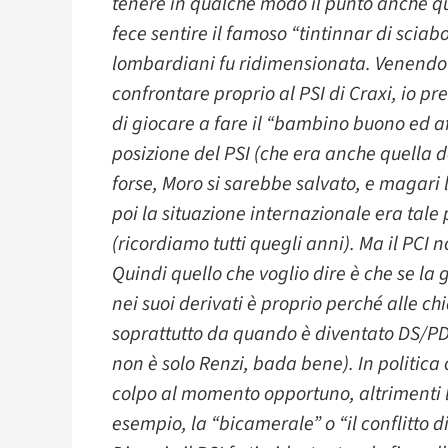
tenere in qualche modo il punto anche q
fece sentire il famoso “tintinnar di sciab
lombardiani fu ridimensionata. Venendo i
confrontare proprio al PSI di Craxi, io pr
di giocare a fare il “bambino buono ed af
posizione del PSI (che era anche quella de
forse, Moro si sarebbe salvato, e magari l
poi la situazione internazionale era tale
(ricordiamo tutti quegli anni). Ma il PCI
Quindi quello che voglio dire è che se la
nei suoi derivati è proprio perché alle ch
soprattutto da quando è diventato DS/PD, 
non è solo Renzi, bada bene). In politica 
colpo al momento opportuno, altrimenti lo
esempio, la “bicamerale” o “il conflitto d