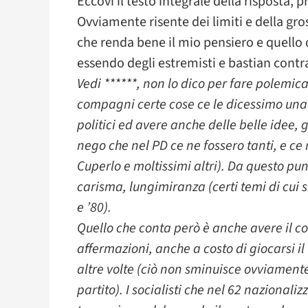
Eccovi il testo integrale della risposta,
Ovviamente risente dei limiti e della gr
che renda bene il mio pensiero e quello
essendo degli estremisti e bastian contra
Vedi ******, non lo dico per fare polemic
compagni certe cose ce le dicessimo una 
politici ed avere anche delle belle idee, 
nego che nel PD ce ne fossero tanti, e ce
Cuperlo e moltissimi altri). Da questo pun
carisma, lungimiranza (certi temi di cui si
e ’80).
Quello che conta però è anche avere il co
affermazioni, anche a costo di giocarsi il 
altre volte (ciò non sminuisce ovviament
partito). I socialisti che nel 62 nazionaliz