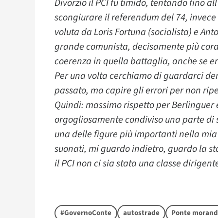
Divorzio il PCI fu timido, tentando fino a
scongiurare il referendum del 74, invece 
voluta da Loris Fortuna (socialista) e Ant
grande comunista, decisamente più corag
coerenza in quella battaglia, anche se e
Per una volta cerchiamo di guardarci dent
passato, ma capire gli errori per non ripe
Quindi: massimo rispetto per Berlinguer e t
orgogliosamente condiviso una parte di s
una delle figure più importanti nella mia
suonati, mi guardo indietro, guardo la s
il PCI non ci sia stata una classe dirige
#GovernoConte
autostrade
Ponte morand