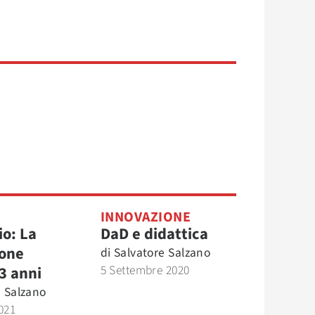
INNOVAZIONE
io: La
DaD e didattica
ione
di
Salvatore Salzano
5 Settembre 2020
3 anni
e Salzano
021