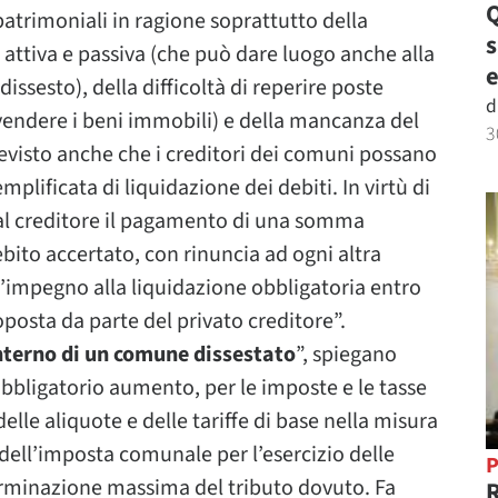
Q
patrimoniali in ragione soprattutto della
 attiva e passiva (che può dare luogo anche alla
e
issesto), della difficoltà di reperire poste
d
 vendere i beni immobili) e della mancanza del
3
evisto anche che i creditori dei comuni possano
plificata di liquidazione dei debiti. In virtù di
al creditore il pagamento di una somma
debito accertato, con rinuncia ad ogni altra
 l’impegno alla liquidazione obbligatoria entro
oposta da parte del privato creditore”.
’interno di un comune dissestato
”, spiegano
bbligatorio aumento, per le imposte e le tasse
elle aliquote e delle tariffe di base nella misura
ell’imposta comunale per l’esercizio delle
P
terminazione massima del tributo dovuto. Fa
R