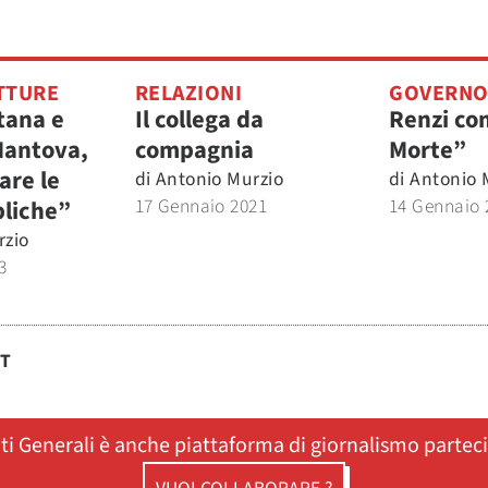
TTURE
RELAZIONI
GOVERN
ana e
Il collega da
Renzi co
antova,
compagnia
Morte”
are le
di
Antonio Murzio
di
Antonio 
17 Gennaio 2021
14 Gennaio 
liche”
rzio
3
ST
ati Generali è anche piattaforma di giornalismo partec