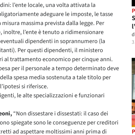
dini: l’ente locale, una volta attivata la
P
bbligatoriamente adeguare le imposte, le tasse
S
ella misura massima prevista dalla legge. Per
l
 inoltre, l’ente è tenuto a ridimensionare
d
li eventuali dipendenti in soprannumero (la
3
anti). Per questi dipendenti, il ministero
ari al trattamento economico per cinque anni.
 spesa per il personale a tempo determinato deve
 della spesa media sostenuta a tale titolo per
ipotesi si riferisce.
genti, le alte specializzazioni e funzionari
eoni,
“Non dissestare i dissestati: il caso dei
sono spiegate sono le conseguenze per creditori
ostretti ad aspettare moltissimi anni prima di
P