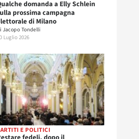
ualche domanda a Elly Schlein
sulla prossima campagna
lettorale di Milano
i
Jacopo Tondelli
0 Luglio 2026
ARTITI E POLITICI
estare fedeli, dopo il