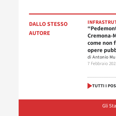
INFRASTRU
DALLO STESSO
“Pedemont
AUTORE
Cremona-M
come non f
opere pubb
di
Antonio Mu
7 Febbraio 202
TUTTI I PO
Gli St