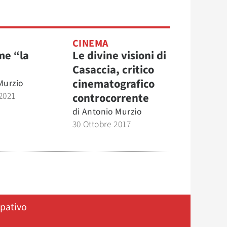
O
CINEMA
me “la
Le divine visioni di
Casaccia, critico
cinematografico
Murzio
2021
controcorrente
di
Antonio Murzio
30 Ottobre 2017
ipativo