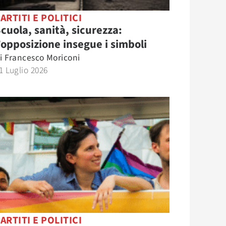
ARTITI E POLITICI
cuola, sanità, sicurezza:
’opposizione insegue i simboli
i
Francesco Moriconi
1 Luglio 2026
ARTITI E POLITICI