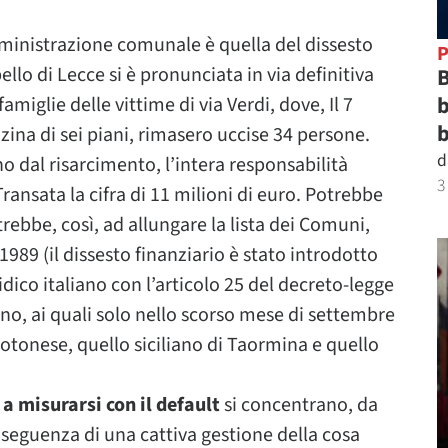
amministrazione comunale è quella del dissesto
P
llo di Lecce si è pronunciata in via definitiva
B
b
amiglie delle vittime di via Verdi, dove, Il 7
b
zzina di sei piani, rimasero uccise 34 persone.
d
no dal risarcimento, l’intera responsabilità
3
ansata la cifra di 11 milioni di euro. Potrebbe
trebbe, così, ad allungare la lista dei Comuni,
 1989 (il dissesto finanziario è stato introdotto
dico italiano con l’articolo 25 del decreto-legge
nno, ai quali solo nello scorso mese di settembre
rotonese, quello siciliano di Taormina e quello
a misurarsi con il default
si concentrano, da
seguenza di una cattiva gestione della cosa