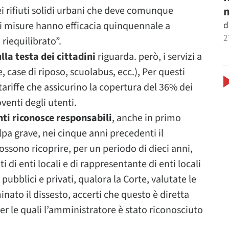
m
i rifiuti solidi urbani che deve comunque
d
Tali misure hanno efficacia quinquennale a
2
riequilibrato”.
lla testa dei cittadini
riguarda. però, i servizi a
case di riposo, scuolabus, ecc.), Per questi
tariffe che assicurino la copertura del 36% dei
oventi degli utenti.
nti riconosce responsabili
, anche in primo
lpa grave, nei cinque anni precedenti il
possono ricoprire, per un periodo di dieci anni,
ti di enti locali e di rappresentante di enti locali
 pubblici e privati, qualora la Corte, valutate le
nato il dissesto, accerti che questo è diretta
r le quali l’amministratore è stato riconosciuto