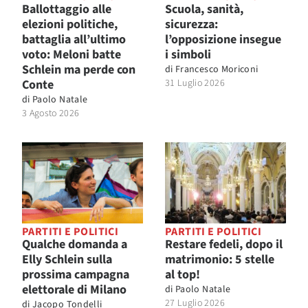
Ballottaggio alle
Scuola, sanità,
elezioni politiche,
sicurezza:
battaglia all’ultimo
l’opposizione insegue
voto: Meloni batte
i simboli
Schlein ma perde con
di
Francesco Moriconi
Conte
31 Luglio 2026
di
Paolo Natale
3 Agosto 2026
PARTITI E POLITICI
PARTITI E POLITICI
Qualche domanda a
Restare fedeli, dopo il
Elly Schlein sulla
matrimonio: 5 stelle
prossima campagna
al top!
elettorale di Milano
di
Paolo Natale
27 Luglio 2026
di
Jacopo Tondelli