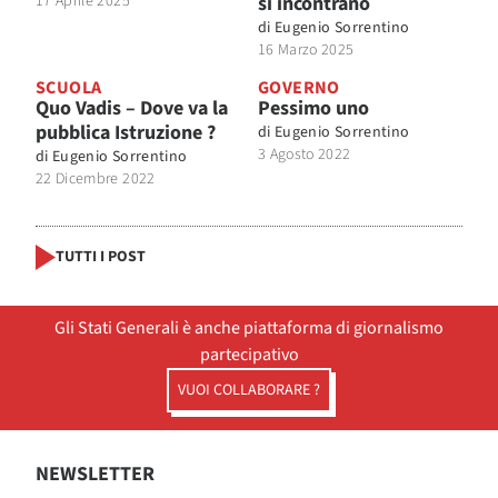
17 Aprile 2025
si incontrano
di
Eugenio Sorrentino
16 Marzo 2025
SCUOLA
GOVERNO
Quo Vadis – Dove va la
Pessimo uno
pubblica Istruzione ?
di
Eugenio Sorrentino
3 Agosto 2022
di
Eugenio Sorrentino
22 Dicembre 2022
TUTTI I POST
Gli Stati Generali è anche piattaforma di giornalismo
partecipativo
VUOI COLLABORARE ?
NEWSLETTER