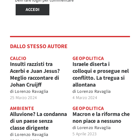
Devi fare login per commentare
ACCEDI
DALLO STESSO AUTORE
CALCIO
GEOPOLITICA
Insulti razzisti tra
Israele diserta i
Acerbi e Juan Jesus?
colloqui e prosegue nel
Meglio raccontare di
conflitto. La tregua si
Johan Cruijff
allontana
di
Lorenzo Ravaglia
di
Lorenzo Ravaglia
25 Marzo 2024
4 Marzo 2024
AMBIENTE
GEOPOLITICA
Alluvione? La condanna
Macron e la riforma che
di un paese senza
non piace a nessuno
classe dirigente
di
Lorenzo Ravaglia
5 Aprile 2023
di
Lorenzo Ravaglia