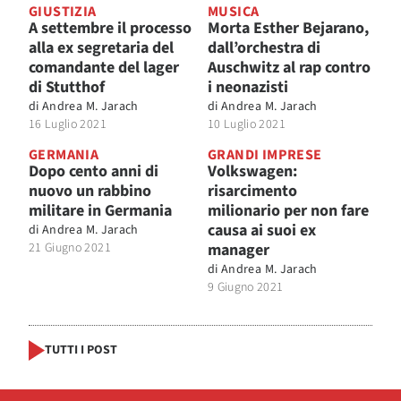
GIUSTIZIA
MUSICA
A settembre il processo
Morta Esther Bejarano,
alla ex segretaria del
dall’orchestra di
comandante del lager
Auschwitz al rap contro
di Stutthof
i neonazisti
di
Andrea M. Jarach
di
Andrea M. Jarach
16 Luglio 2021
10 Luglio 2021
GERMANIA
GRANDI IMPRESE
Dopo cento anni di
Volkswagen:
nuovo un rabbino
risarcimento
militare in Germania
milionario per non fare
causa ai suoi ex
di
Andrea M. Jarach
21 Giugno 2021
manager
di
Andrea M. Jarach
9 Giugno 2021
TUTTI I POST