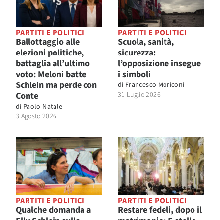
PARTITI E POLITICI
PARTITI E POLITICI
Ballottaggio alle
Scuola, sanità,
elezioni politiche,
sicurezza:
battaglia all’ultimo
l’opposizione insegue
voto: Meloni batte
i simboli
Schlein ma perde con
di
Francesco Moriconi
Conte
31 Luglio 2026
di
Paolo Natale
3 Agosto 2026
PARTITI E POLITICI
PARTITI E POLITICI
Qualche domanda a
Restare fedeli, dopo il