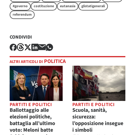
#governo
costituzione
eutanasia
glistatigenerali
referendum
CONDIVIDI
POLITICA
ALTRI ARTICOLI DI
PARTITI E POLITICI
PARTITI E POLITICI
Ballottaggio alle
Scuola, sanità,
elezioni politiche,
sicurezza:
battaglia all’ultimo
l’opposizione insegue
voto: Meloni batte
i simboli