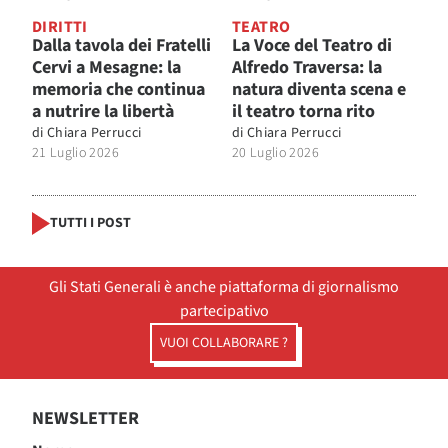
DIRITTI
TEATRO
Dalla tavola dei Fratelli
La Voce del Teatro di
Cervi a Mesagne: la
Alfredo Traversa: la
memoria che continua
natura diventa scena e
a nutrire la libertà
il teatro torna rito
di
Chiara Perrucci
di
Chiara Perrucci
21 Luglio 2026
20 Luglio 2026
TUTTI I POST
Gli Stati Generali è anche piattaforma di giornalismo
partecipativo
VUOI COLLABORARE ?
NEWSLETTER