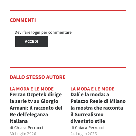
COMMENTI
Devi fare login per commentare
ACCEDI
DALLO STESSO AUTORE
LA MODA E LE MODE
LA MODA E LE MODE
Ferzan Özpetek dirige
Dalí e la moda: a
la serie tv su Giorgio
Palazzo Reale di Milano
Armani: il racconto del
la mostra che racconta
Re dell’eleganza
il Surrealismo
italiana
diventato stile
di
Chiara Perrucci
di
Chiara Perrucci
30 Luglio 2026
24 Luglio 2026