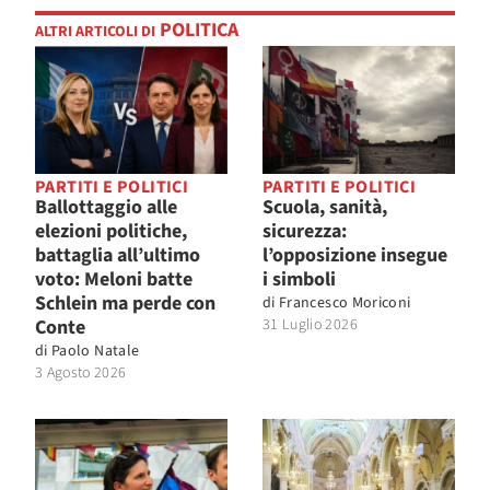
POLITICA
ALTRI ARTICOLI DI
PARTITI E POLITICI
PARTITI E POLITICI
Ballottaggio alle
Scuola, sanità,
elezioni politiche,
sicurezza:
battaglia all’ultimo
l’opposizione insegue
voto: Meloni batte
i simboli
Schlein ma perde con
di
Francesco Moriconi
Conte
31 Luglio 2026
di
Paolo Natale
3 Agosto 2026