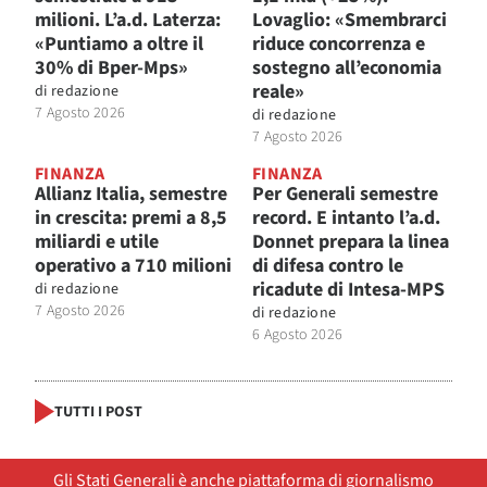
milioni. L’a.d. Laterza:
Lovaglio: «Smembrarci
«Puntiamo a oltre il
riduce concorrenza e
30% di Bper-Mps»
sostegno all’economia
reale»
di
redazione
7 Agosto 2026
di
redazione
7 Agosto 2026
FINANZA
FINANZA
Allianz Italia, semestre
Per Generali semestre
in crescita: premi a 8,5
record. E intanto l’a.d.
miliardi e utile
Donnet prepara la linea
operativo a 710 milioni
di difesa contro le
ricadute di Intesa-MPS
di
redazione
7 Agosto 2026
di
redazione
6 Agosto 2026
TUTTI I POST
Gli Stati Generali è anche piattaforma di giornalismo