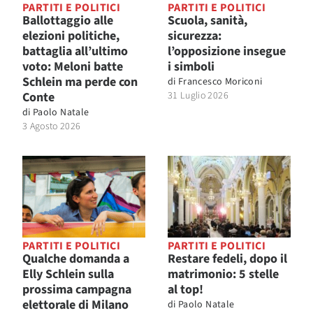
PARTITI E POLITICI
PARTITI E POLITICI
Ballottaggio alle
Scuola, sanità,
elezioni politiche,
sicurezza:
battaglia all’ultimo
l’opposizione insegue
voto: Meloni batte
i simboli
Schlein ma perde con
di
Francesco Moriconi
Conte
31 Luglio 2026
di
Paolo Natale
3 Agosto 2026
PARTITI E POLITICI
PARTITI E POLITICI
Qualche domanda a
Restare fedeli, dopo il
Elly Schlein sulla
matrimonio: 5 stelle
prossima campagna
al top!
elettorale di Milano
di
Paolo Natale