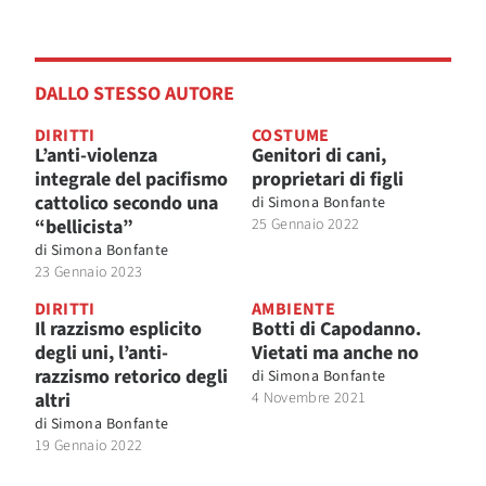
DALLO STESSO AUTORE
DIRITTI
COSTUME
L’anti-violenza
Genitori di cani,
integrale del pacifismo
proprietari di figli
cattolico secondo una
di
Simona Bonfante
“bellicista”
25 Gennaio 2022
di
Simona Bonfante
23 Gennaio 2023
DIRITTI
AMBIENTE
Il razzismo esplicito
Botti di Capodanno.
degli uni, l’anti-
Vietati ma anche no
razzismo retorico degli
di
Simona Bonfante
altri
4 Novembre 2021
di
Simona Bonfante
19 Gennaio 2022