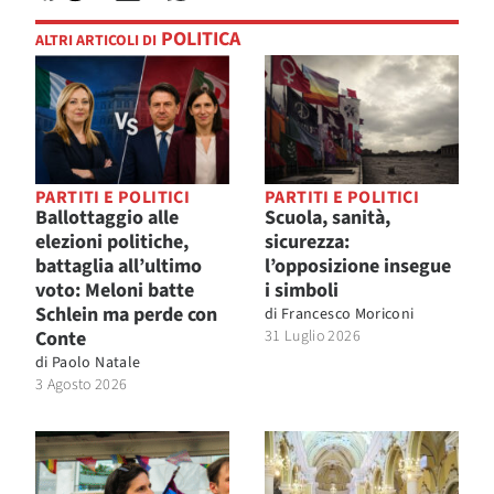
POLITICA
ALTRI ARTICOLI DI
PARTITI E POLITICI
PARTITI E POLITICI
Ballottaggio alle
Scuola, sanità,
elezioni politiche,
sicurezza:
battaglia all’ultimo
l’opposizione insegue
voto: Meloni batte
i simboli
Schlein ma perde con
di
Francesco Moriconi
Conte
31 Luglio 2026
di
Paolo Natale
3 Agosto 2026