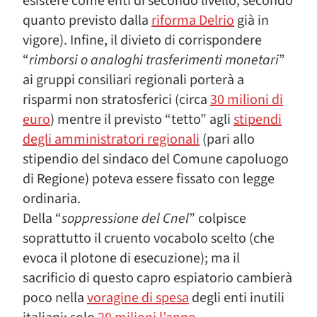
esistere come enti di secondo livello, secondo
quanto previsto dalla
riforma Delrio
già in
vigore). Infine, il divieto di corrispondere
“
rimborsi o analoghi trasferimenti monetari
”
ai gruppi consiliari regionali porterà a
risparmi non stratosferici (circa
30 milioni di
euro
) mentre il previsto “tetto” agli
stipendi
degli amministratori regionali
(pari allo
stipendio del sindaco del Comune capoluogo
di Regione) poteva essere fissato con legge
ordinaria.
Della “
soppressione del Cnel
” colpisce
soprattutto il cruento vocabolo scelto (che
evoca il plotone di esecuzione); ma il
sacrificio di questo capro espiatorio cambierà
poco nella
voragine di spesa
degli enti inutili