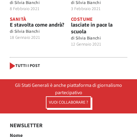
di
Silvia Bianchi
di
Silvia Bianchi
8 Febbraio 2021
3 Febbraio 2021
SANITÀ
COSTUME
E stavolta come andrà?
lasciate in pace la
scuola
di
Silvia Bianchi
18 Gennaio 2021
di
Silvia Bianchi
12 Gennaio 2021
TUTTI I POST
Gli Stati Generali è anche piattaforma di giornalismo
partecipativo
VUOI COLLABORARE ?
NEWSLETTER
Nome