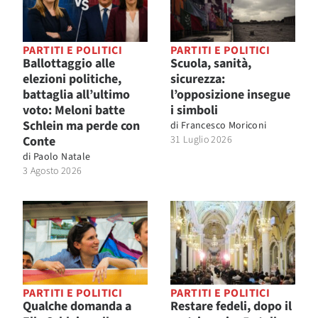
PARTITI E POLITICI
PARTITI E POLITICI
Ballottaggio alle
Scuola, sanità,
elezioni politiche,
sicurezza:
battaglia all’ultimo
l’opposizione insegue
voto: Meloni batte
i simboli
Schlein ma perde con
di
Francesco Moriconi
Conte
31 Luglio 2026
di
Paolo Natale
3 Agosto 2026
PARTITI E POLITICI
PARTITI E POLITICI
Qualche domanda a
Restare fedeli, dopo il