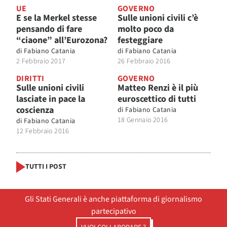
UE
GOVERNO
E se la Merkel stesse
Sulle unioni civili c’è
pensando di fare
molto poco da
“ciaone” all’Eurozona?
festeggiare
di
Fabiano Catania
di
Fabiano Catania
2 Febbraio 2017
26 Febbraio 2016
DIRITTI
GOVERNO
Sulle unioni civili
Matteo Renzi è il più
lasciate in pace la
euroscettico di tutti
coscienza
di
Fabiano Catania
18 Gennaio 2016
di
Fabiano Catania
12 Febbraio 2016
TUTTI I POST
Gli Stati Generali è anche piattaforma di giornalismo
partecipativo