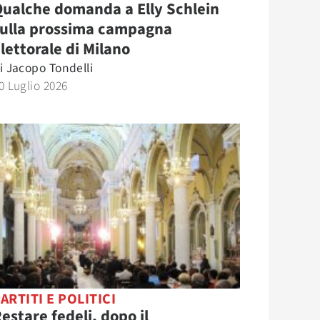
ualche domanda a Elly Schlein
sulla prossima campagna
lettorale di Milano
i
Jacopo Tondelli
0 Luglio 2026
ARTITI E POLITICI
estare fedeli, dopo il