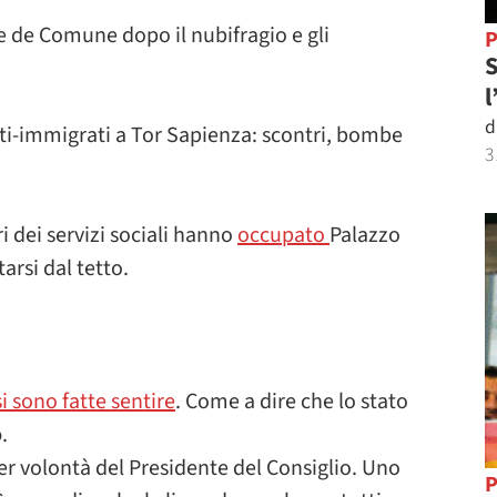
e de Comune dopo il nubifragio e gli
P
S
l
d
nti-immigrati a Tor Sapienza: scontri, bombe
3
i dei servizi sociali hanno
occupato
Palazzo
arsi dal tetto.
si sono fatte sentire
. Come a dire che lo stato
o
.
per volontà del Presidente del Consiglio. Uno
P