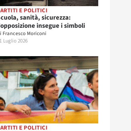
ARTITI E POLITICI
cuola, sanità, sicurezza:
’opposizione insegue i simboli
i
Francesco Moriconi
1 Luglio 2026
ARTITI E POLITICI