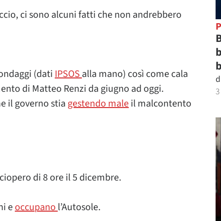
iccio, ci sono alcuni fatti che non andrebbero
P
B
b
b
sondaggi (dati
IPSOS
alla mano) così come cala
d
imento di Matteo Renzi da giugno ad oggi.
3
he il governo stia
gestendo male
il malcontento
sciopero di 8 ore il 5 dicembre.
ni e
occupano
l’Autosole.