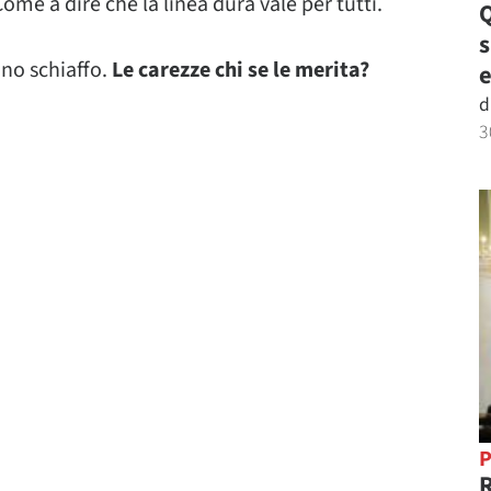
me a dire che la linea dura vale per tutti.
Q
uno schiaffo.
Le carezze chi se le merita?
e
d
3
P
R