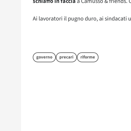
schiaffo in faccia
a Camusso & friends. Co
Ai lavoratori il pugno duro, ai sindacati 
governo
precari
riforme