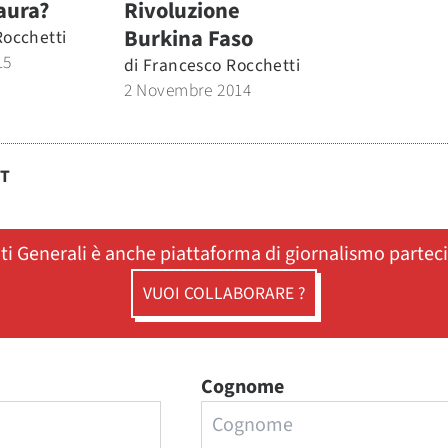
aura?
Rivoluzione
Burkina Faso
Rocchetti
15
di
Francesco Rocchetti
2 Novembre 2014
ST
ati Generali è anche piattaforma di giornalismo partec
VUOI COLLABORARE ?
Cognome