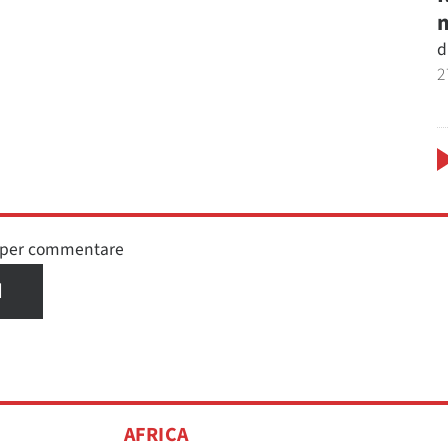
m
d
2
n per commentare
I
AFRICA