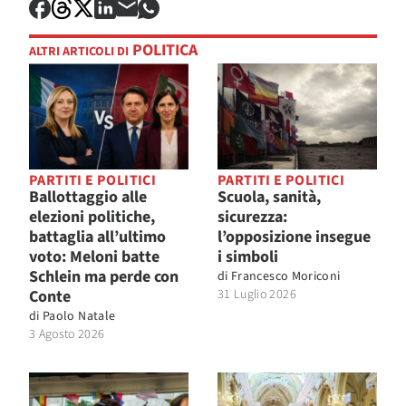
POLITICA
ALTRI ARTICOLI DI
PARTITI E POLITICI
PARTITI E POLITICI
Ballottaggio alle
Scuola, sanità,
elezioni politiche,
sicurezza:
battaglia all’ultimo
l’opposizione insegue
voto: Meloni batte
i simboli
Schlein ma perde con
di
Francesco Moriconi
Conte
31 Luglio 2026
di
Paolo Natale
3 Agosto 2026