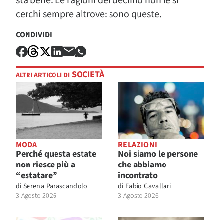
sta bene. Le ragioni del declino non le si
cerchi sempre altrove: sono queste.
CONDIVIDI
SOCIETÀ
ALTRI ARTICOLI DI
MODA
RELAZIONI
Perché questa estate
Noi siamo le persone
non riesce più a
che abbiamo
“estatare”
incontrato
di
Serena Parascandolo
di
Fabio Cavallari
3 Agosto 2026
3 Agosto 2026