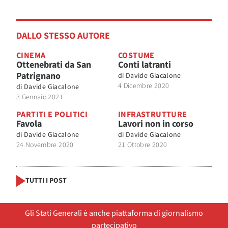
DALLO STESSO AUTORE
CINEMA
COSTUME
Ottenebrati da San
Conti latranti
Patrignano
di
Davide Giacalone
4 Dicembre 2020
di
Davide Giacalone
3 Gennaio 2021
PARTITI E POLITICI
INFRASTRUTTURE
Favola
Lavori non in corso
di
Davide Giacalone
di
Davide Giacalone
24 Novembre 2020
21 Ottobre 2020
TUTTI I POST
Gli Stati Generali è anche piattaforma di giornalismo
partecipativo