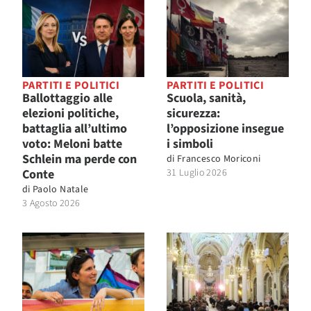
PARTITI E POLITICI
PARTITI E POLITICI
Ballottaggio alle
Scuola, sanità,
elezioni politiche,
sicurezza:
battaglia all’ultimo
l’opposizione insegue
voto: Meloni batte
i simboli
Schlein ma perde con
di
Francesco Moriconi
Conte
31 Luglio 2026
di
Paolo Natale
3 Agosto 2026