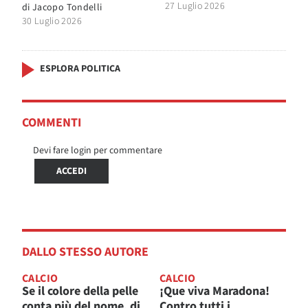
27 Luglio 2026
di
Jacopo Tondelli
30 Luglio 2026
ESPLORA POLITICA
COMMENTI
Devi fare login per commentare
ACCEDI
DALLO STESSO AUTORE
CALCIO
CALCIO
Se il colore della pelle
¡Que viva Maradona!
conta più del nome, di
Contro tutti i