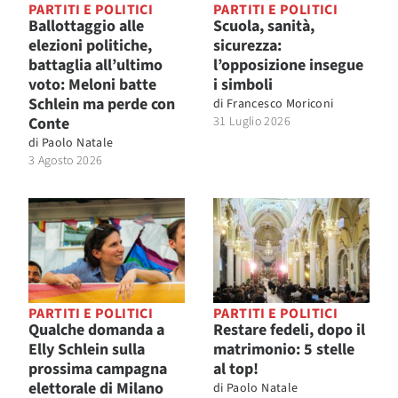
PARTITI E POLITICI
PARTITI E POLITICI
Ballottaggio alle
Scuola, sanità,
elezioni politiche,
sicurezza:
battaglia all’ultimo
l’opposizione insegue
voto: Meloni batte
i simboli
Schlein ma perde con
di
Francesco Moriconi
Conte
31 Luglio 2026
di
Paolo Natale
3 Agosto 2026
PARTITI E POLITICI
PARTITI E POLITICI
Qualche domanda a
Restare fedeli, dopo il
Elly Schlein sulla
matrimonio: 5 stelle
prossima campagna
al top!
elettorale di Milano
di
Paolo Natale