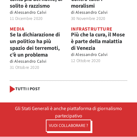
solito è razzismo
moralismi
di
Alessandro Calvi
di
Alessandro Calvi
11 Dicembre 2020
30 Novembre 2020
MEDIA
INFRASTRUTTURE
Se la dichiarazione di
Più che la cura, il Mose
un politico ha più
è parte della malattia
spazio dei terremoti,
di Venezia
c’è un problema
di
Alessandro Calvi
12 Ottobre 2020
di
Alessandro Calvi
31 Ottobre 2020
TUTTI I POST
Gli Stati Generali è anche piattaforma di giornalismo
partecipativo
VUOI COLLABORARE ?