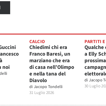
I
CALCIO
PARTITI E
Guccini
Chiedimi chi era
Qualche
rancesco
Franco Baresi, un
a Elly Sc
à
marziano che era
prossima
 noi
di casa nell’Olimpo
campagn
e nella tana del
elettoral
elli
Diavolo
di
Jacopo T
30 Luglio 20
di
Jacopo Tondelli
31 Luglio 2026