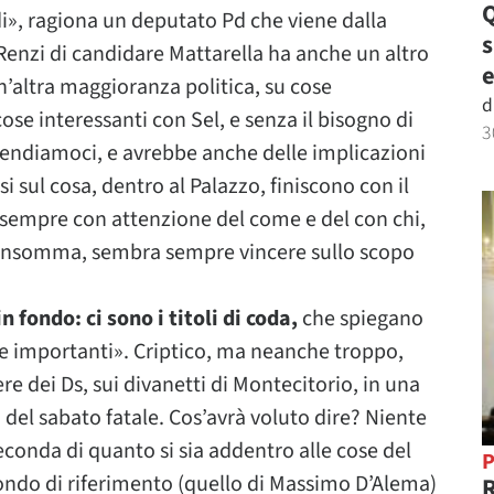
Q
Vedi», ragiona un deputato Pd che viene dalla
 Renzi di candidare Mattarella ha anche un altro
e
’altra maggioranza politica, su cose
d
ose interessanti con Sel, e senza il bisogno di
3
endiamoci, e avrebbe anche delle implicazioni
rsi sul cosa, dentro al Palazzo, finiscono con il
 sempre con attenzione del come e del con chi,
olo, insomma, sembra sempre vincere sullo scopo
 fondo: ci sono i titoli di coda,
che spiegano
se importanti». Criptico, ma neanche troppo,
re dei Ds, sui divanetti di Montecitorio, in una
a del sabato fatale. Cos’avrà voluto dire? Niente
seconda di quanto si sia addentro alle cose del
P
 mondo di riferimento (quello di Massimo D’Alema)
R