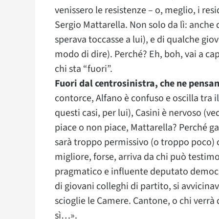
venissero le resistenze – o, meglio, i res
Sergio Mattarella. Non solo da lì: anche 
sperava toccasse a lui), e di qualche giov
modo di dire). Perché? Eh, boh, vai a capi
chi sta “fuori”.
Fuori dal centrosinistra, che ne pensa
contorce, Alfano è confuso e oscilla tra il
questi casi, per lui), Casini è nervoso (
piace o non piace, Mattarella? Perché g
sarà troppo permissivo (o troppo poco) 
migliore, forse, arriva da chi può testim
pragmatico e influente deputato democr
di giovani colleghi di partito, si avvicina
scioglie le Camere. Cantone, o chi verrà
sì…».