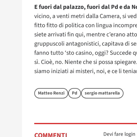
E fuori dal palazzo, fuori dal Pd e da N
vicino, a venti metri dalla Camera, si v
fitto fitto di politica con lingua incompr
siete arrivati fin qui, mentre c’erano at
gruppuscoli antagonistici, capitava di se
fanno tutto ‘sto casino, oggi? Succede q
sì. Cioè, no. Niente che si possa spiegar
siamo iniziati ai misteri, noi, e ce li teni
Matteo Renzi
Pd
sergio mattarella
Devi fare logi
COMMENTI