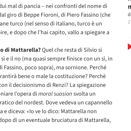
m
idui mal di pancia – nei confronti del nome di
d
dal giro di Beppe Fioroni, di Piero Fassino (che
2
ane turco (nel senso di italiano, turco è un
re, e dopo che l’hai capito, vallo a spiegare a
no di Mattarella?
Quel che resta di Silvio si
 sì e il no (ma quasi sempre finisce con un sì, in
vedi Fassino, poco sopra), ma sornione. Perché
arantirà bene o male la costituzione? Perchè
con il decisionismo di Renzi? La spiegazione
oniare l’opera di
moral suasion
svolta un
atico del nordest. Dove vedeva un capannello
va e diceva: «Io ve lo dico: Mattarella non
 dopo di un eventuale bruciatura di Mattarella,