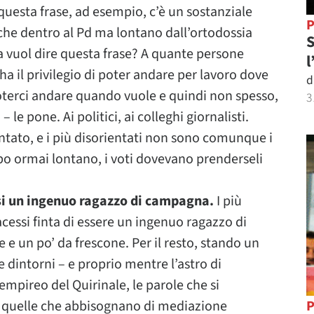
 questa frase, ad esempio, c’è un sostanziale
P
che dentro al Pd ma lontano dall’ortodossia
S
a vuol dire questa frase? A quante persone
l
ha il privilegio di poter andare per lavoro dove
d
i poterci andare quando vuole e quindi non spesso,
3
e pone. Ai politici, ai colleghi giornalisti.
ntato, e i più disorientati non sono comunque i
mpo ormai lontano, i voti dovevano prenderseli
i un ingenuo ragazzo di campagna.
I più
essi finta di essere un ingenuo ragazzo di
 un po’ da frescone. Per il resto, stando un
e dintorni – e proprio mentre l’astro di
’empireo del Quirinale, le parole che si
di quelle che abbisognano di mediazione
P