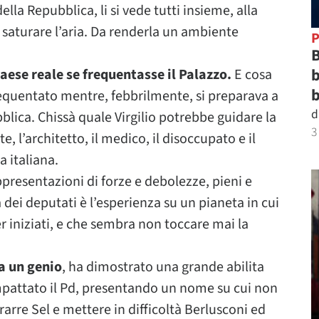
lla Repubblica, li si vede tutti insieme, alla
saturare l’aria. Da renderla un ambiente
P
B
b
aese reale se frequentasse il Palazzo.
E cosa
b
frequentato mentre, febbrilmente, si preparava a
d
blica. Chissà quale Virgilio potrebbe guidare la
3
, l’architetto, il medico, il disoccupato e il
a italiana.
rappresentazioni di forze e debolezze, pieni e
 dei deputati è l’esperienza su un pianeta in cui
er iniziati, e che sembra non toccare mai la
a un genio
, ha dimostrato una grande abilita
mpattato il Pd, presentando un nome su cui non
rarre Sel e mettere in difficoltà Berlusconi ed