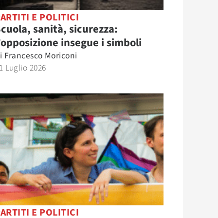
ARTITI E POLITICI
cuola, sanità, sicurezza:
’opposizione insegue i simboli
i
Francesco Moriconi
1 Luglio 2026
ARTITI E POLITICI