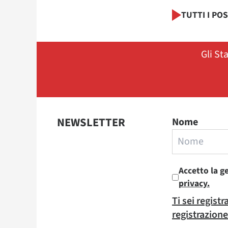
TUTTI I PO
Gli St
NEWSLETTER
Nome
Accetto la g
privacy.
Ti sei regist
registrazione