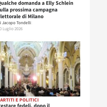
ualche domanda a Elly Schlein
sulla prossima campagna
lettorale di Milano
i
Jacopo Tondelli
0 Luglio 2026
ARTITI E POLITICI
estare fedeli, dopo il