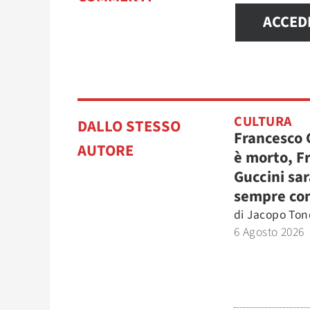
ACCED
CULTURA
DALLO STESSO
Francesco 
AUTORE
è morto, F
Guccini sar
sempre con
di
Jacopo Tond
6 Agosto 2026