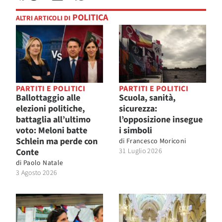
POLITICA
ALTRI ARTICOLI DI
PARTITI E POLITICI
PARTITI E POLITICI
Ballottaggio alle
Scuola, sanità,
elezioni politiche,
sicurezza:
battaglia all’ultimo
l’opposizione insegue
voto: Meloni batte
i simboli
Schlein ma perde con
di
Francesco Moriconi
Conte
31 Luglio 2026
di
Paolo Natale
3 Agosto 2026