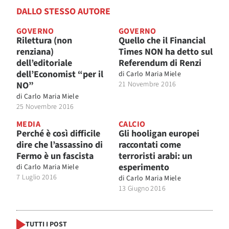
DALLO STESSO AUTORE
GOVERNO
GOVERNO
Rilettura (non
Quello che il Financial
renziana)
Times NON ha detto sul
dell’editoriale
Referendum di Renzi
dell’Economist “per il
di
Carlo Maria Miele
NO”
21 Novembre 2016
di
Carlo Maria Miele
25 Novembre 2016
MEDIA
CALCIO
Perché è così difficile
Gli hooligan europei
dire che l’assassino di
raccontati come
Fermo è un fascista
terroristi arabi: un
esperimento
di
Carlo Maria Miele
7 Luglio 2016
di
Carlo Maria Miele
13 Giugno 2016
TUTTI I POST