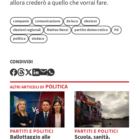
allora crederò a quello che vorrai fare.
campania
comunicazione
de luca
elezioni
elezioni regionali
Matteo Renzi
partito democratico
Pd
politica
sindaco
CONDIVIDI
POLITICA
ALTRI ARTICOLI DI
PARTITI E POLITICI
PARTITI E POLITICI
Ballottaggio alle
Scuola, sanità,