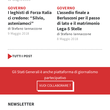
GOVERNO
GOVERNO
I leghisti di Forza Italia
L’assedio finale a
ci credono: “Silvio,
Berlusconi per il passo
asteniamoci”
di lato e il matrimonio
Lega-5 Stelle
di
Stefano Iannaccone
9 Maggio 2018
di
Stefano Iannaccone
8 Maggio 2018
TUTTI I POST
Gli Stati Generali è anche piattaforma di giornalismo
partecipativo
VUOI COLLABORARE ?
NEWSLETTER