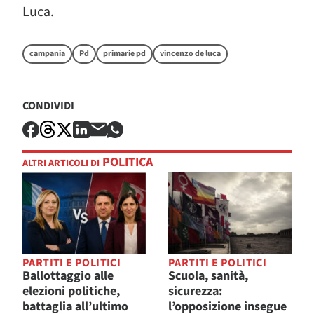
Luca.
campania
Pd
primarie pd
vincenzo de luca
CONDIVIDI
POLITICA
ALTRI ARTICOLI DI
PARTITI E POLITICI
PARTITI E POLITICI
Ballottaggio alle
Scuola, sanità,
elezioni politiche,
sicurezza:
battaglia all’ultimo
l’opposizione insegue