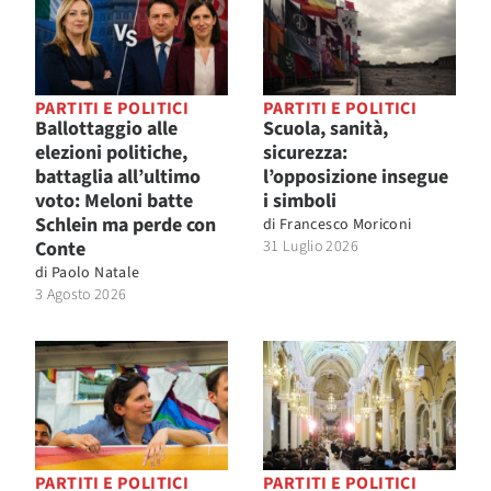
PARTITI E POLITICI
PARTITI E POLITICI
Ballottaggio alle
Scuola, sanità,
elezioni politiche,
sicurezza:
battaglia all’ultimo
l’opposizione insegue
voto: Meloni batte
i simboli
Schlein ma perde con
di
Francesco Moriconi
Conte
31 Luglio 2026
di
Paolo Natale
3 Agosto 2026
PARTITI E POLITICI
PARTITI E POLITICI