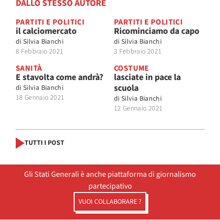
DALLO STESSO AUTORE
PARTITI E POLITICI
PARTITI E POLITICI
il calciomercato
Ricominciamo da capo
di
Silvia Bianchi
di
Silvia Bianchi
8 Febbraio 2021
3 Febbraio 2021
SANITÀ
COSTUME
E stavolta come andrà?
lasciate in pace la
scuola
di
Silvia Bianchi
18 Gennaio 2021
di
Silvia Bianchi
12 Gennaio 2021
TUTTI I POST
Gli Stati Generali è anche piattaforma di giornalismo
partecipativo
VUOI COLLABORARE ?