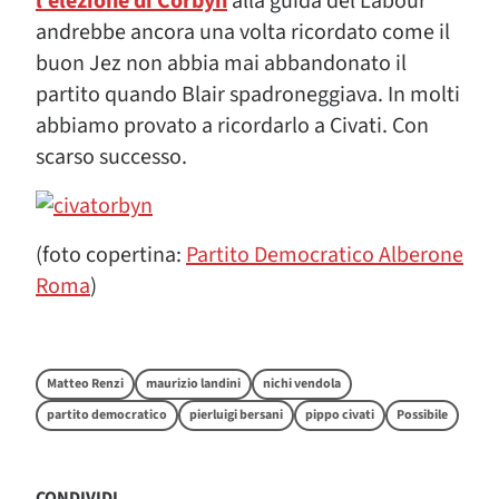
l’elezione di Corbyn
alla guida del Labour
andrebbe ancora una volta ricordato come il
buon Jez non abbia mai abbandonato il
partito quando Blair spadroneggiava. In molti
abbiamo provato a ricordarlo a Civati. Con
scarso successo.
(foto copertina:
Partito Democratico Alberone
Roma
)
Matteo Renzi
maurizio landini
nichi vendola
partito democratico
pierluigi bersani
pippo civati
Possibile
CONDIVIDI