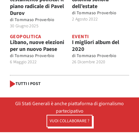
piano radicale di Pavel
dell’estate
Durov
di
Tommaso Proverbio
2 Agosto 2022
di
Tommaso Proverbio
30 Giugno 2025
GEOPOLITICA
EVENTI
Libano, nuove elezioni
I migliori album del
per un nuovo Paese
2020
di
Tommaso Proverbio
di
Tommaso Proverbio
6 Maggio 2022
26 Dicembre 2020
TUTTI I POST
Gli Stati Generali è anche piattaforma di giornalismo
partecipativo
VUOI COLLABORARE ?