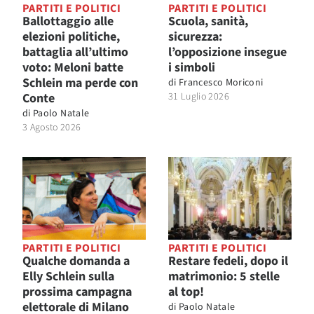
PARTITI E POLITICI
PARTITI E POLITICI
Ballottaggio alle
Scuola, sanità,
elezioni politiche,
sicurezza:
battaglia all’ultimo
l’opposizione insegue
voto: Meloni batte
i simboli
Schlein ma perde con
di
Francesco Moriconi
Conte
31 Luglio 2026
di
Paolo Natale
3 Agosto 2026
PARTITI E POLITICI
PARTITI E POLITICI
Qualche domanda a
Restare fedeli, dopo il
Elly Schlein sulla
matrimonio: 5 stelle
prossima campagna
al top!
elettorale di Milano
di
Paolo Natale