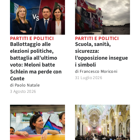
PARTITI E POLITICI
PARTITI E POLITICI
Ballottaggio alle
Scuola, sanità,
elezioni politiche,
sicurezza:
battaglia all’ultimo
l’opposizione insegue
voto: Meloni batte
i simboli
Schlein ma perde con
di
Francesco Moriconi
Conte
31 Luglio 2026
di
Paolo Natale
3 Agosto 2026