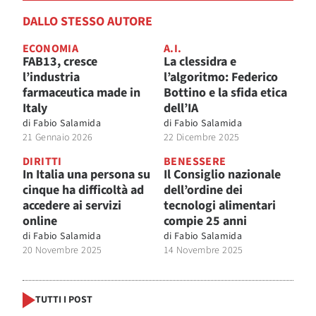
DALLO STESSO AUTORE
ECONOMIA
A.I.
FAB13, cresce
La clessidra e
l’industria
l’algoritmo: Federico
farmaceutica made in
Bottino e la sfida etica
Italy
dell’IA
di
Fabio Salamida
di
Fabio Salamida
21 Gennaio 2026
22 Dicembre 2025
DIRITTI
BENESSERE
In Italia una persona su
Il Consiglio nazionale
cinque ha difficoltà ad
dell’ordine dei
accedere ai servizi
tecnologi alimentari
online
compie 25 anni
di
Fabio Salamida
di
Fabio Salamida
20 Novembre 2025
14 Novembre 2025
TUTTI I POST