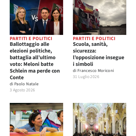
PARTITI E POLITICI
PARTITI E POLITICI
Ballottaggio alle
Scuola, sanità,
elezioni politiche,
sicurezza:
battaglia all’ultimo
l’opposizione insegue
voto: Meloni batte
i simboli
Schlein ma perde con
di
Francesco Moriconi
Conte
31 Luglio 2026
di
Paolo Natale
3 Agosto 2026