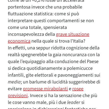
come se un +0,2% fosse un’accelerata
portentosa invece che una probabile
fluttuazione statistica: come si può
interpretare questi comportamenti se non
come una totale, spensierata
inconsapevolezza della
grave situazione
economica
nella quale si trova l’Italia?
In effetti, una seppur ridotta cognizione della
realtà spegnerebbe la gaia noncuranza con la
quale l’equipaggio alla conduzione del Paese
si dedica quotidianamente a polemicucce
infantili, gite elettorali e pavoneggiamenti sui
media
; un barlume di lucidità suggerirebbe di
evitare
promesse mirabolanti
e
rosee
previsioni
. Invece si ha la sensazione che più
le cose vanno male, più i due
leader
si