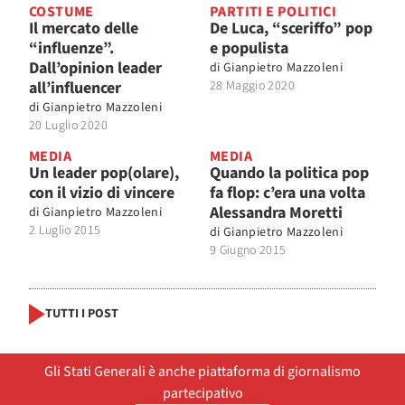
COSTUME
PARTITI E POLITICI
Il mercato delle
De Luca, “sceriffo” pop
“influenze”.
e populista
Dall’opinion leader
di
Gianpietro Mazzoleni
all’influencer
28 Maggio 2020
di
Gianpietro Mazzoleni
20 Luglio 2020
MEDIA
MEDIA
Un leader pop(olare),
Quando la politica pop
con il vizio di vincere
fa flop: c’era una volta
Alessandra Moretti
di
Gianpietro Mazzoleni
2 Luglio 2015
di
Gianpietro Mazzoleni
9 Giugno 2015
TUTTI I POST
Gli Stati Generali è anche piattaforma di giornalismo
partecipativo