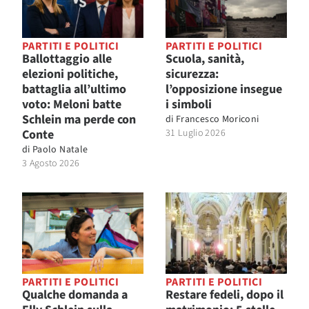
PARTITI E POLITICI
PARTITI E POLITICI
Ballottaggio alle
Scuola, sanità,
elezioni politiche,
sicurezza:
battaglia all’ultimo
l’opposizione insegue
voto: Meloni batte
i simboli
Schlein ma perde con
di
Francesco Moriconi
Conte
31 Luglio 2026
di
Paolo Natale
3 Agosto 2026
PARTITI E POLITICI
PARTITI E POLITICI
Qualche domanda a
Restare fedeli, dopo il