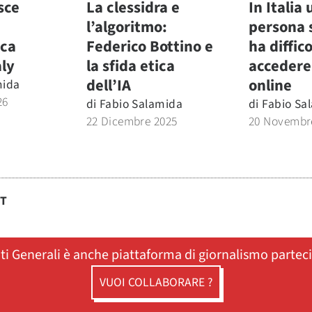
sce
La clessidra e
In Italia
l’algoritmo:
persona 
ica
Federico Bottino e
ha diffic
aly
la sfida etica
accedere 
dell’IA
online
mida
26
di
Fabio Salamida
di
Fabio Sa
22 Dicembre 2025
20 Novembr
ST
ati Generali è anche piattaforma di giornalismo partec
VUOI COLLABORARE ?