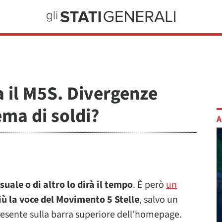
la il M5S. Divergenze
ema di soldi?
A
uale o di altro lo dirà il tempo
. È però
un
più la voce del Movimento 5 Stelle
, salvo un
esente sulla barra superiore dell’homepage.