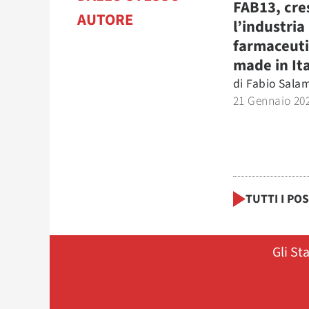
FAB13, cre
AUTORE
l’industria
farmaceut
made in It
di
Fabio Sala
21 Gennaio 20
TUTTI I PO
Gli St