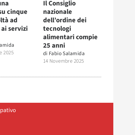
 una
Il Consiglio
su cinque
nazionale
oltà ad
dell’ordine dei
ai servizi
tecnologi
alimentari compie
25 anni
lamida
e 2025
di
Fabio Salamida
14 Novembre 2025
ipativo