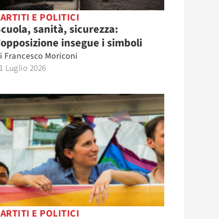
ARTITI E POLITICI
cuola, sanità, sicurezza:
’opposizione insegue i simboli
i
Francesco Moriconi
1 Luglio 2026
ARTITI E POLITICI