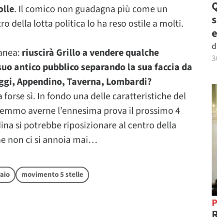
Q
olle
. Il comico non guadagna più come un
o della lotta politica lo ha reso ostile a molti.
e
d
tanea:
riuscirà Grillo a vendere qualche
3
 suo antico pubblico separando la sua faccia da
Raggi, Appendino, Taverna, Lombardi?
orse sì. In fondo una delle caratteristiche del
remmo averne l’ennesima prova il prossimo 4
na si potrebbe riposizionare al centro della
he non ci si annoia mai…
Maio
movimento 5 stelle
P
R