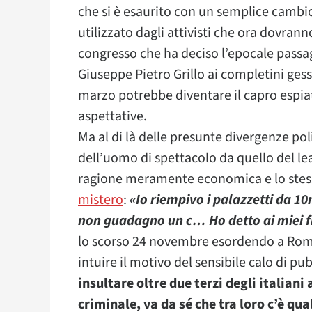
che si è esaurito con un semplice cambio
utilizzato dagli attivisti che ora dovran
congresso che ha deciso l’epocale passa
Giuseppe Pietro Grillo ai completini gessa
marzo potrebbe diventare il capro espiato
aspettative.
Ma al di là delle presunte divergenze poli
dell’uomo di spettacolo da quello del le
ragione meramente economica e lo stesso 
mistero
:
«Io riempivo i palazzetti da 10
non guadagno un c… Ho detto ai miei fig
lo scorso 24 novembre esordendo a Roma 
intuire il motivo del sensibile calo di pu
insultare oltre due terzi degli italiani
criminale, va da sé che tra loro c’è qu