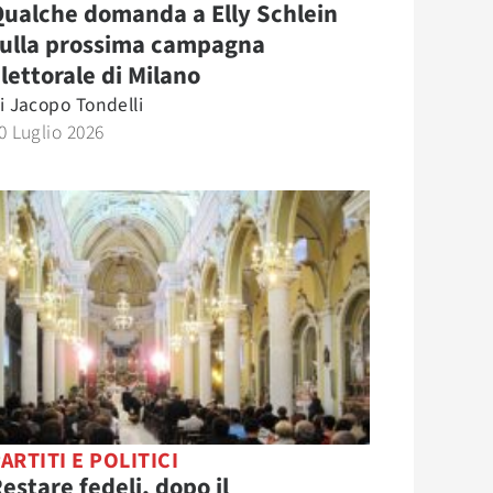
ualche domanda a Elly Schlein
sulla prossima campagna
lettorale di Milano
i
Jacopo Tondelli
0 Luglio 2026
ARTITI E POLITICI
estare fedeli, dopo il