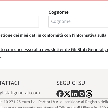
Cognome
estione dei miei dati in conformità con
l'informativa sulla
rato con successo alla newsletter de Gli Stati Generali,
.
TATTACI
SEGUICI SU
glistatigenerali.com
ale 10.271,25 euro i.v. - Partita I.V.A. e Iscrizione al Registro
ali.com è una testata registrata al Tribunale di Milano (n. 300 