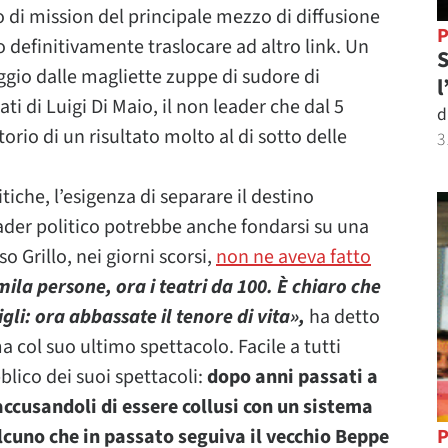
 di mission del principale mezzo di diffusione
P
no definitivamente traslocare ad altro link. Un
S
ggio dalle magliette zuppe di sudore di
l
ti di Luigi Di Maio, il non leader che dal 5
d
rio di un risultato molto al di sotto delle
3
tiche, l’esigenza di separare il destino
ader politico potrebbe anche fondarsi su una
Grillo, nei giorni scorsi,
non ne aveva fatto
mila persone, ora i teatri da 100. È chiaro che
li: ora abbassate il tenore di vita»,
ha detto
col suo ultimo spettacolo. Facile a tutti
bblico dei suoi spettacoli:
dopo anni passati a
 accusandoli di essere collusi con un sistema
alcuno che in passato seguiva il vecchio Beppe
P