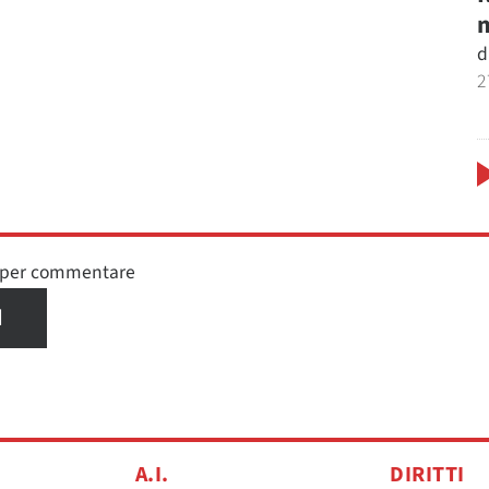
m
d
2
n per commentare
I
A.I.
DIRITTI