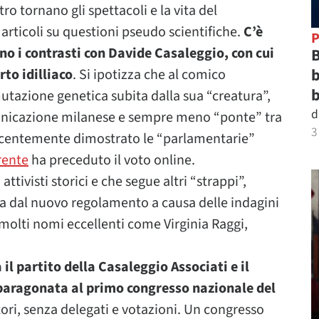
ro tornano gli spettacoli e la vita del
articoli su questioni pseudo scientifiche.
C’è
P
iano i contrasti con Davide Casaleggio, con cui
B
b
to idilliaco
. Si ipotizza che al comico
b
utazione genetica subita dalla sua “creatura”,
d
municazione milanese e sempre meno “ponte” tra
3
recentemente dimostrato le “parlamentarie”
rente
ha preceduto il voto online.
tivisti storici e che segue altri “strappi”,
ita dal nuovo regolamento a causa delle indagini
molti nomi eccellenti come Virginia Raggi,
 il partito della Casaleggio Associati e il
paragonata al primo congresso nazionale del
ori, senza delegati e votazioni. Un congresso