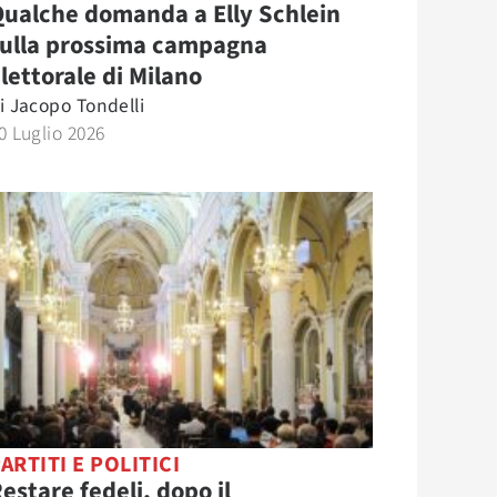
ualche domanda a Elly Schlein
sulla prossima campagna
lettorale di Milano
i
Jacopo Tondelli
0 Luglio 2026
ARTITI E POLITICI
estare fedeli, dopo il