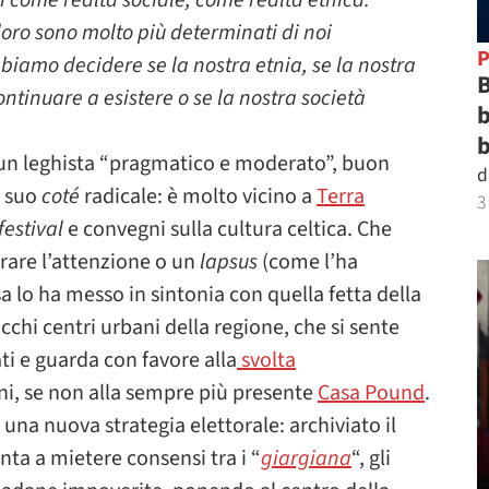
 come realtà sociale, come realtà etnica.
loro sono molto più determinati di noi
P
biamo decidere se la nostra etnia, se la nostra
B
ntinuare a esistere o se la nostra società
b
b
n leghista “pragmatico e moderato”, buon
d
n suo
coté
radicale: è molto vicino a
Terra
3
festival
e convegni sulla cultura celtica. Che
rare l’attenzione o un
lapsus
(come l’ha
sa lo ha messo in sintonia con quella fetta della
cchi centri urbani della regione, che si sente
i e guarda con favore alla
svolta
ni, se non alla sempre più presente
Casa Pound
.
na nuova strategia elettorale: archiviato il
nta a mietere consensi tra i “
giargiana
“, gli