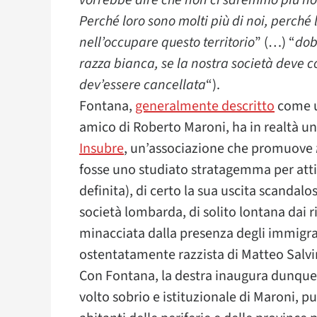
vorrebbe dire che non ci saremmo più noi
Perché loro sono molti più di noi, perché 
nell’occupare questo territorio
” (…) “
d
ob
razza bianca, se la nostra società deve co
dev’essere cancellata
“).
Fontana,
generalmente descritto
come u
amico di Roberto Maroni, ha in realtà u
Insubre
, un’associazione che promuove
fosse uno studiato stratagemma per atti
definita), di certo la sua uscita scandalo
società lombarda, di solito lontana dai ri
minacciata dalla presenza degli immigrat
ostentatamente razzista di Matteo Salvi
Con Fontana, la destra inaugura dunque u
volto sobrio e istituzionale di Maroni, pu