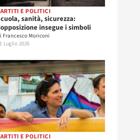
ARTITI E POLITICI
cuola, sanità, sicurezza:
’opposizione insegue i simboli
i
Francesco Moriconi
1 Luglio 2026
ARTITI E POLITICI