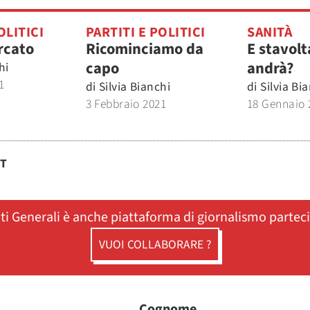
OLITICI
PARTITI E POLITICI
SANITÀ
rcato
Ricominciamo da
E stavol
capo
andrà?
hi
1
di
Silvia Bianchi
di
Silvia Bi
3 Febbraio 2021
18 Gennaio 
ST
ati Generali è anche piattaforma di giornalismo partec
VUOI COLLABORARE ?
Cognome