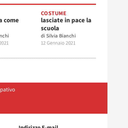
COSTUME
ta come
lasciate in pace la
scuola
anchi
di
Silvia Bianchi
2021
12 Gennaio 2021
ipativo
Indirizzo E-mail