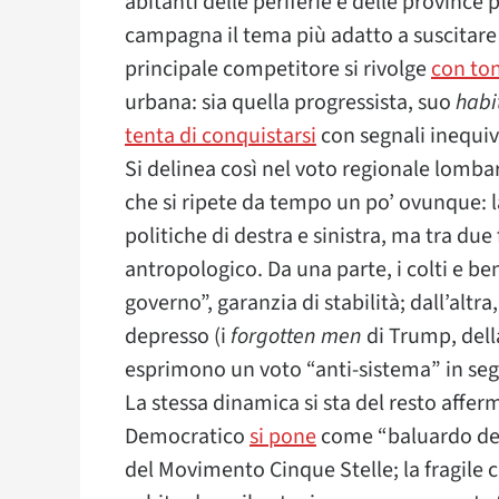
abitanti delle periferie e delle provinc
campagna il tema più adatto a suscitare l
principale competitore si rivolge
con ton
urbana: sia quella progressista, suo
habi
tenta di conquistarsi
con segnali inequiv
Si delinea così nel voto regionale lomb
che si ripete da tempo un po’ ovunque: la
politiche di destra e sinistra, ma tra due 
antropologico. Da una parte, i colti e bene
governo”, garanzia di stabilità; dall’altra
depresso (i
forgotten men
di Trump, dell
esprimono un voto “anti-sistema” in seg
La stessa dinamica si sta del resto afferm
Democratico
si pone
come “baluardo del 
del Movimento Cinque Stelle; la fragile c