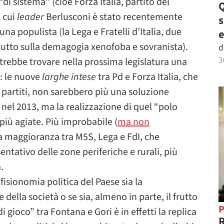
i sistema” (cioè Forza Italia, partito del
Q
 cui
leader
Berlusconi è stato recentemente
na populista (la Lega e Fratelli d’Italia, due
e
tutto sulla demagogia xenofoba e sovranista).
d
3
trebbe trovare nella prossima legislatura una
: le nuove
larghe intese
tra Pd e Forza Italia, che
 partiti, non sarebbero più una soluzione
nel 2013, ma la realizzazione di quel “polo
 più agiate. Più improbabile (
ma non
a maggioranza tra M5S, Lega e FdI, che
ntativo delle zone periferiche e rurali, più
.
isionomia politica del Paese sia la
della società o se sia, almeno in parte, il frutto
P
i gioco” tra Fontana e Gori è in effetti la replica
R