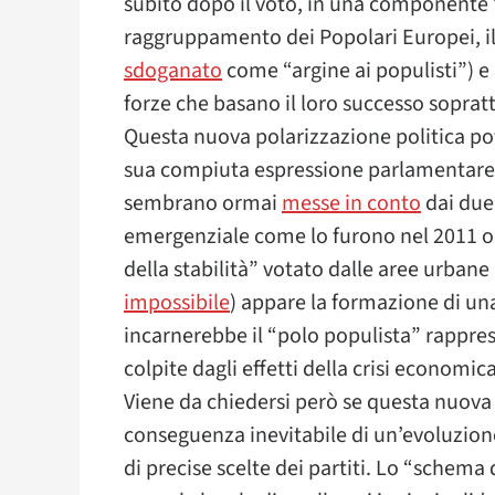
subito dopo il voto, in una componente “d
raggruppamento dei Popolari Europei, il
sdoganato
come “argine ai populisti”) e u
forze che basano il loro successo soprat
Questa nuova polarizzazione politica po
sua compiuta espressione parlamentare
sembrano ormai
messe in conto
dai due
emergenziale come lo furono nel 2011 o 
della stabilità” votato dalle aree urbane
impossibile
) appare la formazione di un
incarnerebbe il “polo populista” rapprese
colpite dagli effetti della crisi economica
Viene da chiedersi però se questa nuova f
conseguenza inevitabile di un’evoluzione 
di precise scelte dei partiti. Lo “schema d