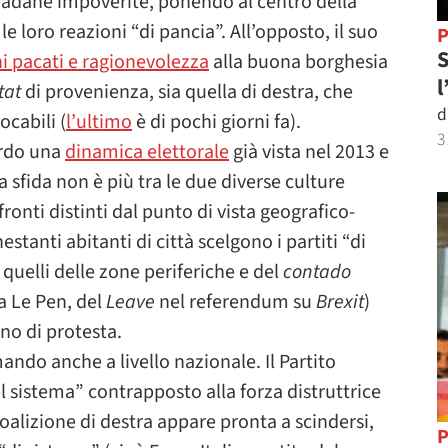
e padane impoverite, ponendo al centro della
e loro reazioni “di pancia”. All’opposto, il suo
P
S
i pacati e ragionevolezza
alla buona borghesia
l
tat
di provenienza, sia quella di destra, che
d
ocabili (
l’ultimo
è di pochi giorni fa).
3
ardo una
dinamica elettorale
già vista nel 2013 e
 sfida non è più tra le due diverse culture
fronti distinti dal punto di vista geografico-
stanti abitanti di città scelgono i partiti “di
, quelli delle zone periferiche e del
contado
a Le Pen, del
Leave
nel referendum su
Brexit
)
no di protesta.
ando anche a livello nazionale. Il Partito
sistema” contrapposto alla forza distruttrice
oalizione di destra appare pronta a scindersi,
P