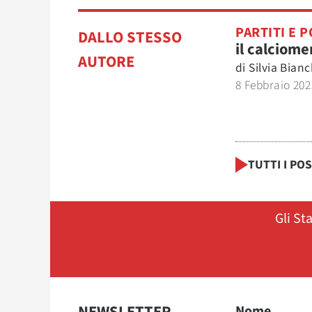
PARTITI E P
DALLO STESSO
il calciome
AUTORE
di
Silvia Bianc
8 Febbraio 202
TUTTI I PO
Gli St
Nome