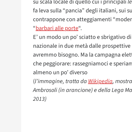
su scala locale di quello cui i principali
le
fa leva sulla “pancia” degli italiani, sui suo
contrappone con atteggiamenti “moderati
“
barbari alle porte
“.
E’ un modo un po’ sciatto e sbrigativo di
nazionale in due metà dalle prospettive in
avremmo bisogno. Ma la campagna eletto
che peggiorare: rassegniamoci e speria
almeno un po’ diverso
(
l’immagine, tratta da
Wikipedia
, mostra
Ambrosoli (in arancione) e della Lega Mar
2013)