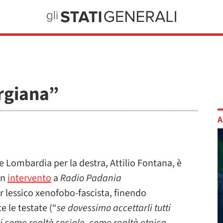
argiana”
A
e Lombardia per la destra, Attilio Fontana, è
un
intervento
a
Radio Padania
r lessico xenofobo-fascista, finendo
te le testate (“
se dovessimo accettarli tutti