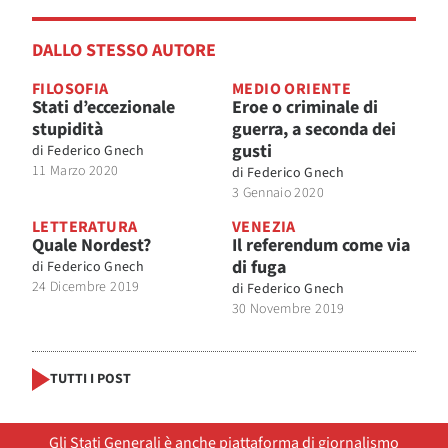
DALLO STESSO AUTORE
FILOSOFIA
MEDIO ORIENTE
Stati d’eccezionale
Eroe o criminale di
stupidità
guerra, a seconda dei
gusti
di
Federico Gnech
11 Marzo 2020
di
Federico Gnech
3 Gennaio 2020
LETTERATURA
VENEZIA
Quale Nordest?
Il referendum come via
di fuga
di
Federico Gnech
24 Dicembre 2019
di
Federico Gnech
30 Novembre 2019
TUTTI I POST
Gli Stati Generali è anche piattaforma di giornalismo