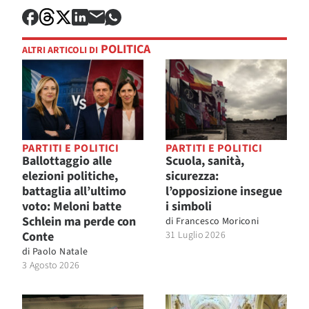
POLITICA
ALTRI ARTICOLI DI
PARTITI E POLITICI
PARTITI E POLITICI
Ballottaggio alle
Scuola, sanità,
elezioni politiche,
sicurezza:
battaglia all’ultimo
l’opposizione insegue
voto: Meloni batte
i simboli
Schlein ma perde con
di
Francesco Moriconi
Conte
31 Luglio 2026
di
Paolo Natale
3 Agosto 2026