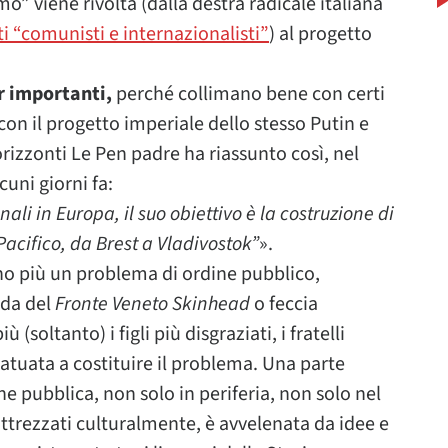
o” viene rivolta (dalla destra radicale italiana
ti “comunisti e internazionalisti”
) al progetto
r importanti,
perché collimano bene con certi
con il progetto imperiale dello stesso Putin e
orizzonti Le Pen padre ha riassunto così, nel
cuni giorni fa:
ali in Europa, il suo obiettivo è la costruzione di
Pacifico, da Brest a Vladivostok”
».
vano più un problema di ordine pubblico,
lda del
Fronte Veneto Skinhead
o feccia
(soltanto) i figli più disgraziati, i fratelli
 tatuata a costituire il problema. Una parte
ne pubblica, non solo in periferia, non solo nel
attrezzati culturalmente, è avvelenata da idee e