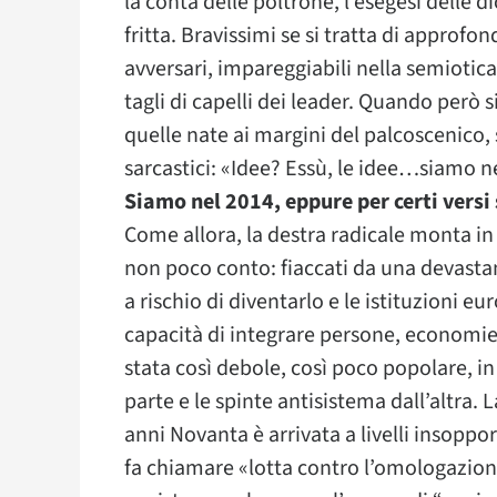
la conta delle poltrone, l’esegesi delle di
fritta. Bravissimi se si tratta di approfon
avversari, impareggiabili nella semiotica 
tagli di capelli dei leader. Quando però si
quelle nate ai margini del palcoscenico, s
sarcastici: «Idee? Essù, le idee…siamo n
Siamo nel 2014, eppure per certi versi
Come allora, la destra radicale monta in 
non poco conto: fiaccati da una devastan
a rischio di diventarlo e le istituzioni 
capacità di integrare persone, economie,
stata così debole, così poco popolare, 
parte e le spinte antisistema dall’altra. 
anni Novanta è arrivata a livelli insoppor
fa chiamare «lotta contro l’omologazione