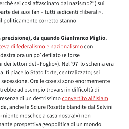
erché sei così affascinato dal nazismo?”) sui
rte dei suoi fan – tutti sedicenti «liberali»,
il politicamente corretto stanno
a precisione), da quando Gianfranco Miglio
,
teva di federalismo e nazionalismo
con
 destra ora un po’ defilato (e forse
i dei lettori del «Foglio»). Nel ’97 lo schema era
 ti piace lo Stato forte, centralizzato; sei
 la secessione. Ora le cose si sono enormemente
rebbe ad esempio trovarsi in difficoltà di
presenza di un destrissimo
convertito all’Islam
.
da, anche le Sciure Rosette blandite dal Salvini
 («niente moschee a casa nostra!») non
inante prospettiva geopolitica di un mondo