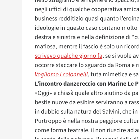
nello stragismo e le rapine e lo spaccio,
negli uffici di qualche cooperativa amica 
business redditizio quasi quanto l’eroina
ideologie in questo caso contano molto 
destra e sinistra e nella definizione di “
mafiosa, mentre il fascio è solo un ricord
scrivevo qualche giorno fa
, se si vuole a
occorre staccare lo sguardo da Roma e r
Vogliamo i colonnelli
, tuta mimetica e 
L’incontro danzereccio con Marine Le P
«Oggi» e chissà quale altro aiutino da pa
bestie nuove da esibire serviranno a ras
in dubbio sulla natura del Salvini, che i
Purtroppo è nella nostra peggiore cultur
come forma teatrale, il non riuscire ad an