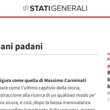
bani padani
A
P
B
b
figura come quella di Massimo Carminati
b
are come l’ultimo capitolo della storia,
d
traccione alla ricerca di un qualsiasi modo
pe’
3
ia sicura, e così, dopo la bassa manovalanza