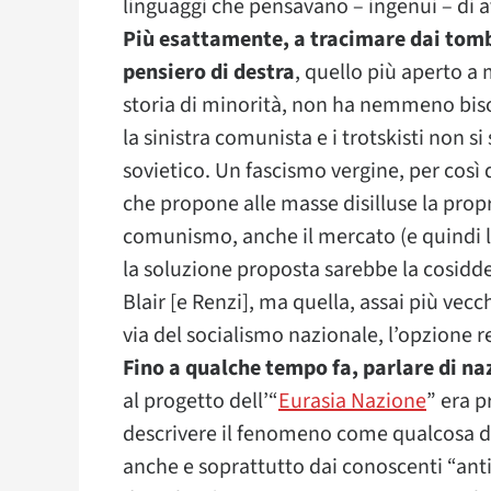
linguaggi che pensavano – ingenui – di av
Più esattamente, a tracimare dai tombi
pensiero di destra
, quello più aperto a
storia di minorità, non ha nemmeno biso
la sinistra comunista e i trotskisti non s
sovietico. Un fascismo vergine, per così d
che propone alle masse disilluse la propr
comunismo, anche il mercato (e quindi l’
la soluzione proposta sarebbe la cosidd
Blair [e Renzi], ma quella, assai più vecc
via del socialismo nazionale, l’opzione r
Fino a qualche tempo fa, parlare di na
al progetto dell’“
Eurasia Nazione
” era p
descrivere il fenomeno come qualcosa di
anche e soprattutto dai conoscenti “antifa