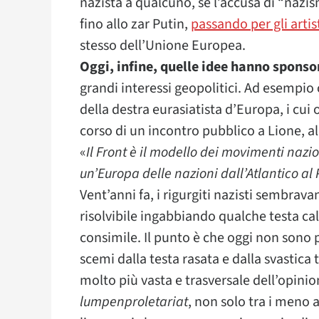
nazista a qualcuno, se l’accusa di “nazism
fino allo zar Putin,
passando per gli artis
stesso dell’Unione Europea.
Oggi, infine, quelle idee hanno sponso
grandi interessi geopolitici. Ad esempio 
della destra eurasiatista d’Europa, i cui 
corso di un incontro pubblico a Lione, al
«
Il Front è il modello dei movimenti nazion
un’Europa delle nazioni dall’Atlantico al 
Vent’anni fa, i rigurgiti nazisti sembra
risolvibile ingabbiando qualche testa ca
consimile. Il punto è che oggi non sono più 
scemi dalla testa rasata e dalla svastica
molto più vasta e trasversale dell’opinio
lumpenproletariat
, non solo tra i meno 