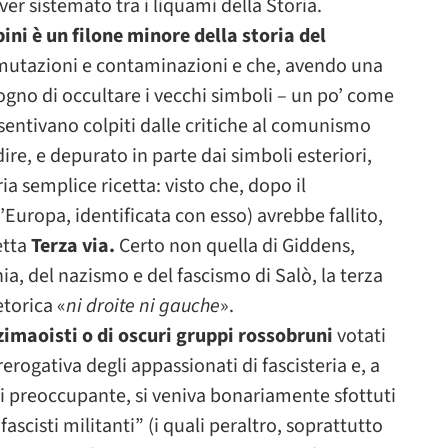
er sistemato tra i liquami della Storia.
ni è un filone minore della storia del
 mutazioni e contaminazioni e che, avendo una
gno di occultare i vecchi simboli – un po’ come
i sentivano colpiti dalle critiche al comunismo
ire, e depurato in parte dai simboli esteriori,
ia semplice ricetta: visto che, dopo il
Europa, identificata con esso) avrebbe fallito,
etta
Terza via.
Certo non quella di Giddens,
hia, del nazismo e del fascismo di Salò, la terza
etorica «
ni droite ni gauche
».
zimaoisti o di oscuri gruppi rossobruni
votati
rerogativa degli appassionati di fascisteria e, a
 preoccupante, si veniva bonariamente sfottuti
scisti militanti” (i quali peraltro, soprattutto