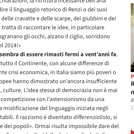
chiarazioni, la rifrittura incessante dell’aria
dire il linguaggio retorico di Renzi o dei suoi
delle cravatte e delle scarpe, dei giubbini e dei
 tratta di raccontare le idee, in particolare
granano gli occhi, alzano il ciglio, sorridono
el 2014!»
 sembra di essere rimasti fermi a vent’anni fa
.
tutto il Continente, con alcune differenze di
te crisi economica, in Italia siamo più poveri o
P
europee hanno dimostrato un’ancora insufficiente
R
 culture. L’idea stessa di democrazia non è mai
m
in competizione con l’astensionismo da una
d
2
La mistificazione del linguaggio iniziata negli
tabili. Il razzismo è diventato
differenzialista
, si
 dei popoli». Ormai risulta impossibile dare del