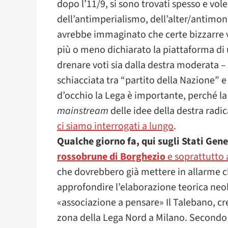
dopo l’11/9, si sono trovati spesso e v
dell’antimperialismo, dell’alter/antimondi
avrebbe immaginato che certe bizzarre v
più o meno dichiarato la piattaforma di 
drenare voti sia dalla destra moderata – d
schiacciata tra “partito della Nazione” 
d’occhio la Lega è importante, perché l
mainstream
delle idee della destra radi
ci siamo interrogati a lungo
.
Qualche giorno fa, qui sugli Stati Gene
rossobrune di Borghezio
e soprattutto 
che dovrebbero già mettere in allarme c
approfondire l’elaborazione teorica neol
«associazione a pensare» Il Talebano, cr
zona della Lega Nord a Milano. Secondo l