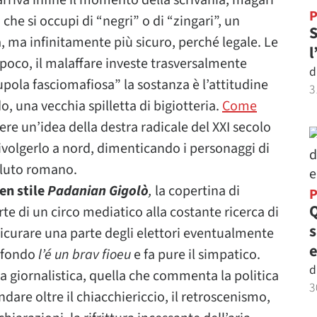
 arriva infine il momento della scrivania, magari
P
che si occupi di “negri” o di “zingari”, un
S
, ma infinitamente più sicuro, perché legale. Le
l
poco, il malaffare investe trasversalmente
d
cupola fasciomafiosa” la sostanza è l’attitudine
3
o, una vecchia spilletta di bigiotteria.
Come
vere un’idea della destra radicale del XXI secolo
ivolgerlo a nord, dimenticando i personaggi di
saluto romano.
en stile
Padanian Gigolò
,
la copertina di
P
Q
rte di un circo mediatico alla costante ricerca di
sicurare una parte degli elettori eventualmente
e
n fondo
l’é un brav fioeu
e fa pure il simpatico.
d
a giornalistica, quella che commenta la politica
3
dare oltre il chiacchiericcio, il retroscenismo,