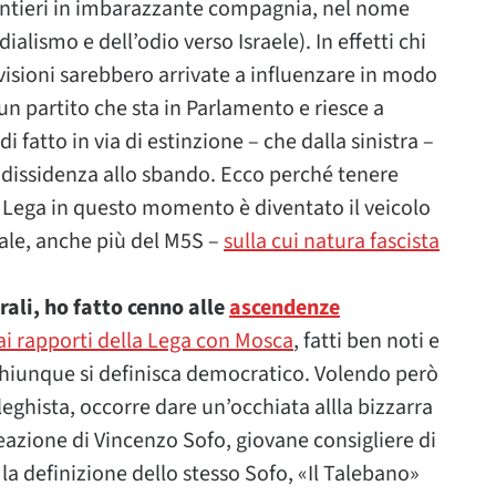
olentieri in imbarazzante compagnia, nel nome
alismo e dell’odio verso Israele). In effetti chi
isioni sarebbero arrivate a influenzare in modo
un partito che sta in Parlamento e riesce a
i fatto in via di estinzione – che dalla sinistra –
e dissidenza allo sbando. Ecco perché tenere
a Lega in questo momento è diventato il veicolo
cale, anche più del M5S –
sulla cui natura fascista
rali, ho fatto cenno alle
ascendenze
ai rapporti della Lega con Mosca
, fatti ben noti e
hiunque si definisca democratico. Volendo però
eghista, occorre dare un’occhiata allla bizzarra
eazione di Vincenzo Sofo, giovane consigliere di
a definizione dello stesso Sofo, «Il Talebano»