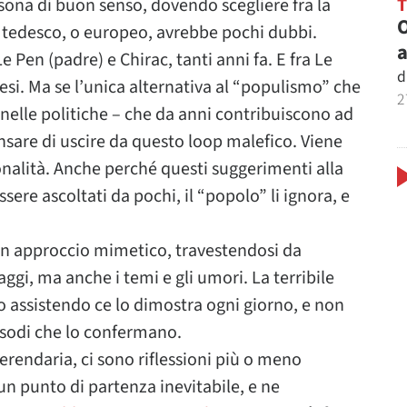
ona di buon senso, dovendo scegliere fra la
O
a tedesco, o europeo, avrebbe pochi dubbi.
a
e Pen (padre) e Chirac, tanti anni fa. E fra Le
d
mesi. Ma se l’unica alternativa al “populismo” che
2
 nelle politiche – che da anni contribuiscono ad
ensare di uscire da questo loop malefico. Viene
ionalità. Anche perché questi suggerimenti alla
sere ascoltati da pochi, il “popolo” li ignora, e
un approccio mimetico, travestendosi da
gi, ma anche i temi e gli umori. La terribile
 assistendo ce lo dimostra ogni giorno, e non
pisodi che lo confermano.
rendaria, ci sono riflessioni più o meno
un punto di partenza inevitabile, e ne