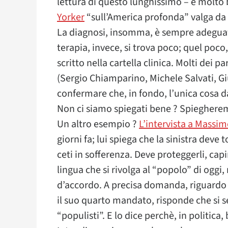
lettura di questo lunghissimo – e molto b
Yorker
“sull’America profonda” valga da
La diagnosi, insomma, è sempre adeguata,
terapia, invece, si trova poco; quel poc
scritto nella cartella clinica. Molti dei p
(Sergio Chiamparino, Michele Salvati, Giu
confermare che, in fondo, l’unica cosa da
Non ci siamo spiegati bene ? Spieghere
Un altro esempio ?
L’intervista a Massim
giorni fa; lui spiega che la sinistra deve 
ceti in sofferenza. Deve proteggerli, capi
lingua che si rivolga al “popolo” di oggi,
d’accordo. A precisa domanda, riguardo 
il suo quarto mandato, risponde che si se
“populisti”. E lo dice perchè, in politica,