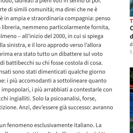
do, laureati a pieni voti in senno di poi.
te di simili comunità; ma direi che ne è
 in ampia e straordinaria compagnia: penso
a libreria, nemmeno particolarmente fornita,
C
d
almeno – all’inizio del 2000, in cui si spiega
d
la sinistra, e il loro approdo verso l’allora
5
rima era stato tutto un dibattere sul voto
i battibecchi su chi fosse costola di cosa.
ensati sono stati dimenticati qualche giorno
ne: i più accomodanti a sottolineare quanto
ù impopolari, i più arrabbiati a contestarle con
i ingialliti. Solo la psicoanalisi, forse,
tizione. Anzi, dev’essere già successo: avranno
 un fenomeno esclusivamente italiano. La