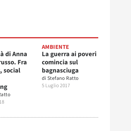
AMBIENTE
tà di Anna
La guerra ai poveri
russo. Fra
comincia sul
, social
bagnasciuga
di
Stefano Ratto
5 Luglio 2017
ing
Ratto
18