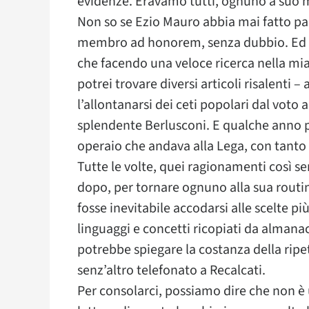
evidenze. Eravamo tutti, ognuno a suo mo
Non so se Ezio Mauro abbia mai fatto par
membro ad honorem, senza dubbio. Ed è
che facendo una veloce ricerca nella mi
potrei trovare diversi articoli risalenti – 
l’allontanarsi dei ceti popolari dal voto al
splendente Berlusconi. E qualche anno p
operaio che andava alla Lega, con tanto d
Tutte le volte, quei ragionamenti così s
dopo, per tornare ognuno alla sua routi
fosse inevitabile accodarsi alle scelte pi
linguaggi e concetti ricopiati da almanacch
potrebbe spiegare la costanza della ripe
senz’altro telefonato a Recalcati.
Per consolarci, possiamo dire che non è