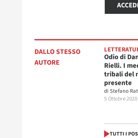
ACCED
LETTERATU
DALLO STESSO
Odio di Dan
AUTORE
Rielli. I m
tribali del
presente
di
Stefano Rat
5 Ottobre 2020
TUTTI I PO