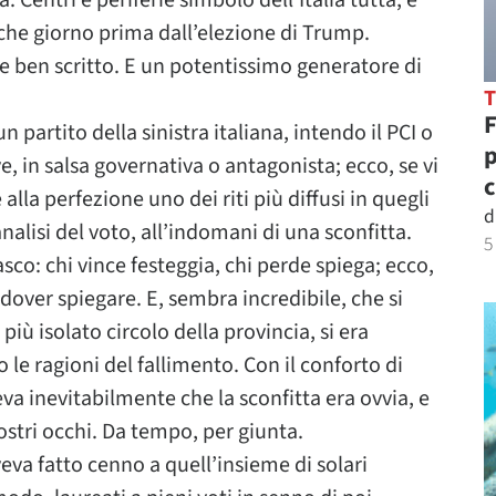
. Centri e periferie simbolo dell’Italia tutta, e
he giorno prima dall’elezione di Trump.
e ben scritto. E un potentissimo generatore di
F
n partito della sinistra italiana, intendo il PCI o
p
e, in salsa governativa o antagonista; ecco, se vi
c
lla perfezione uno dei riti più diffusi in quegli
d
alisi del voto, all’indomani di una sconfitta.
5
sco: chi vince festeggia, chi perde spiega; ecco,
 dover spiegare. E, sembra incredibile, che si
più isolato circolo della provincia, si era
o le ragioni del fallimento. Con il conforto di
deva inevitabilmente che la sconfitta era ovvia, e
ostri occhi. Da tempo, per giunta.
va fatto cenno a quell’insieme di solari