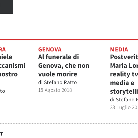
I
RA
GENOVA
MEDIA
iele
Al funerale di
Postveri
eccanismi
Genova, che non
Maria Lo
 nostro
vuole morire
reality tv
media e
di
Stefano Ratto
18 Agosto 2018
storytell
to
di
Stefano 
23 Luglio 20
ST