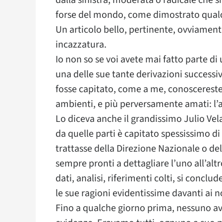
dalla sinistra, moderata o radicale che sia
forse del mondo, come dimostrato qualc
Un articolo bello, pertinente, ovviament
incazzatura.
Io non so se voi avete mai fatto parte di u
una delle sue tante derivazioni successiv
fosse capitato, come a me, conoscereste a
ambienti, e più perversamente amati: l’an
Lo diceva anche il grandissimo Julio Vela
da quelle parti è capitato spessissimo di
trattasse della Direzione Nazionale o del 
sempre pronti a dettagliare l’uno all’altr
dati, analisi, riferimenti colti, si conclu
le sue ragioni evidentissime davanti ai n
Fino a qualche giorno prima, nessuno ave