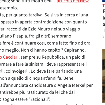
ello; sono tutti molto belli –
articolo del New
 esempio.
 per quanto tardiva. Se si va in cerca di una
l
o, spesso in aperta contraddizione con quanto
o
areri raccolti da Ezio Mauro nel suo viaggio
d
liano Pisapia, fra gli altri) sembrano
2
 fare è continuare così, come fatto fino ad ora.
mo meglio. Non ci hanno capito ? Capiranno.
o Cacciari
, sempre su Repubblica, un paio di
tornare a fare la sinistra, deve rappresentare i
rli, coinvolgerli. Lo deve fare parlando una
 non a quello di cinquant’anni fa. Bene,
all’annunciata candidatura diAngela Merkel per
ntirebbe più rassicurato da lei che dai
 bisogna essere “razionali”.