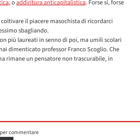
tica
, o
addiritura anticapitalistica
. Forse sì, forse
coltivare il piacere masochista di ricordarci
essimo sbagliando.
n più laureati in senno di poi, ma umili scolari
 mai dimenticato professor Franco Scoglio. Che
, ma rimane un pensatore non trascurabile, in
n per commentare