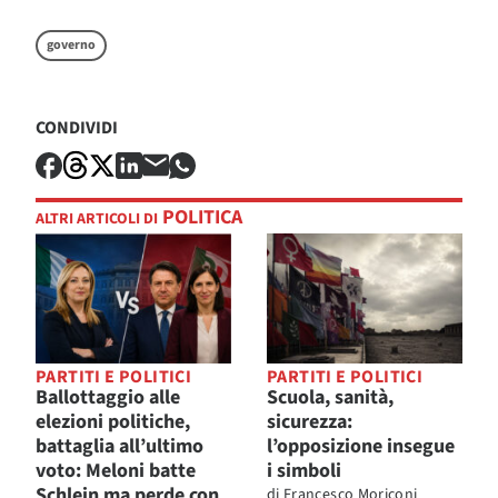
governo
CONDIVIDI
POLITICA
ALTRI ARTICOLI DI
PARTITI E POLITICI
PARTITI E POLITICI
Ballottaggio alle
Scuola, sanità,
elezioni politiche,
sicurezza:
battaglia all’ultimo
l’opposizione insegue
voto: Meloni batte
i simboli
Schlein ma perde con
di
Francesco Moriconi