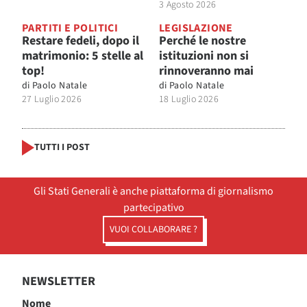
3 Agosto 2026
PARTITI E POLITICI
LEGISLAZIONE
Restare fedeli, dopo il
Perché le nostre
matrimonio: 5 stelle al
istituzioni non si
top!
rinnoveranno mai
di
Paolo Natale
di
Paolo Natale
27 Luglio 2026
18 Luglio 2026
TUTTI I POST
Gli Stati Generali è anche piattaforma di giornalismo
partecipativo
VUOI COLLABORARE ?
NEWSLETTER
Nome