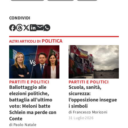
CONDIVIDI
POLITICA
ALTRI ARTICOLI DI
PARTITI E POLITICI
PARTITI E POLITICI
Ballottaggio alle
Scuola, sanità,
elezioni politiche,
sicurezza:
battaglia all’ultimo
l’opposizione insegue
voto: Meloni batte
i simboli
Schlein ma perde con
di
Francesco Moriconi
Conte
31 Luglio 2026
di
Paolo Natale