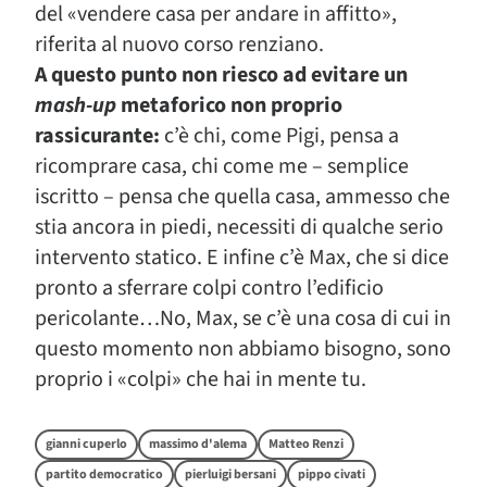
del «vendere casa per andare in affitto»,
riferita al nuovo corso renziano.
A questo punto non riesco ad evitare un
mash-up
metaforico non proprio
rassicurante:
c’è chi, come Pigi, pensa a
ricomprare casa, chi come me – semplice
iscritto – pensa che quella casa, ammesso che
stia ancora in piedi, necessiti di qualche serio
intervento statico. E infine c’è Max, che si dice
pronto a sferrare colpi contro l’edificio
pericolante…No, Max, se c’è una cosa di cui in
questo momento non abbiamo bisogno, sono
proprio i «colpi» che hai in mente tu.
gianni cuperlo
massimo d'alema
Matteo Renzi
partito democratico
pierluigi bersani
pippo civati