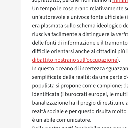
soprattutto, perché non hanno il
minim
Un tempo le cose erano relativamente se
un’autorevole e univoca fonte ufficiale (i 
era plasmata sullo schema ideologico del 
riusciva facilmente a distinguere la
veri
delle fonti di informazione e il tramont
difficile orientarsi anche ai cittadini pi
dibattito nostrano sull’occupazione
).
In questo oceano di incertezza sguazzan
semplificata della realtà: da una parte c’
populista si propone come campione; dal
identificata (i burocrati europei, le mult
banalizzazione ha il pregio di restituir
realtà sociale e per questo risulta molto 
è un abile comunicatore.