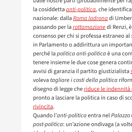
Dalle nostre parti (probabilmente per rag
la cosiddetta
anti-politica
,
che identifica 
nazionale: dalla
Roma ladrona
di Umbert
passando per la
rottamazione
di Renzi, 
consenso per chi si professa estraneo al
in Parlamento o addirittura un important
perché la
politica
anti-politica
è una cont
tenere insieme le due cose genera contin
avvisi di garanzia il partito giustizialista
voleva
tagliare i costi della politica
rifor
disegno di legge che
riduce le indennità
pronto a lasciare la politica in caso di 
rivincita
.
Quando l’
anti-politica
entra nel
Palazzo
post-politica
: un’azione ondivaga (a vo