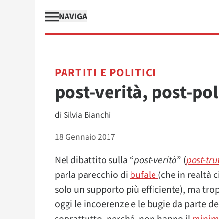
NAVIGA
PARTITI E POLITICI
post-verità, post-po
di
Silvia Bianchi
18 Gennaio 2017
Nel dibattito sulla “
post-verità
” (
post-tru
parla parecchio di
bufale
(che in realtà 
solo un supporto più efficiente), ma tr
oggi le incoerenze e le bugie da parte dei