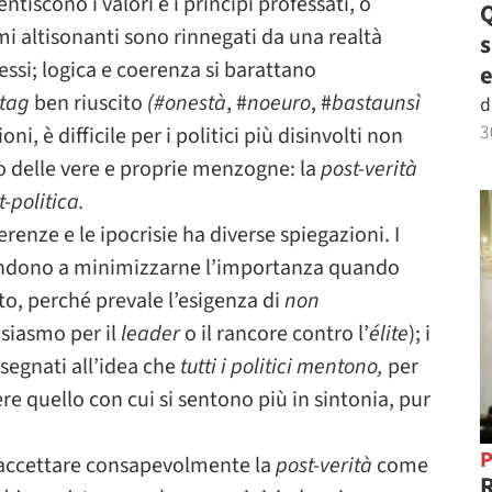
ntiscono i valori e i princìpi professati, o
Q
ami altisonanti sono rinnegati da una realtà
ssi; logica e coerenza si barattano
e
htag
ben riuscito
(#onestà
, #
noeuro
, #
bastaunsì
d
3
i, è difficile per i politici più disinvolti non
o delle vere e proprie menzogne: la
post-verità
t-politica.
erenze e le ipocrisie ha diverse spiegazioni. I
 tendono a minimizzarne l’importanza quando
to, perché prevale l’esigenza di
non
usiasmo per il
leader
o il rancore contro l’
élite
); i
ssegnati all’idea che
tutti i politici mentono,
per
 quello con cui si sentono più in sintonia, pur
P
o accettare consapevolmente la
post-verità
come
R