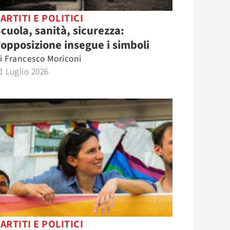
ARTITI E POLITICI
cuola, sanità, sicurezza:
’opposizione insegue i simboli
i
Francesco Moriconi
1 Luglio 2026
ARTITI E POLITICI