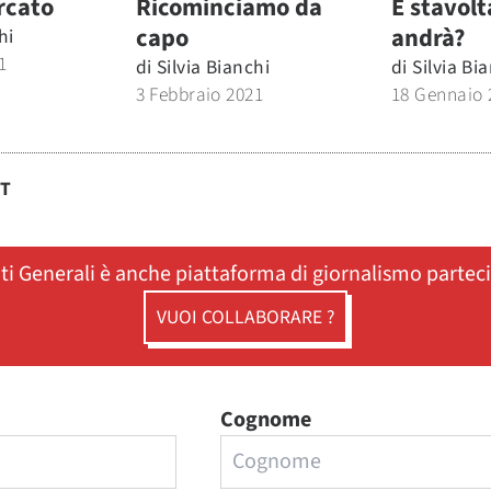
rcato
Ricominciamo da
E stavol
capo
andrà?
hi
1
di
Silvia Bianchi
di
Silvia Bi
3 Febbraio 2021
18 Gennaio 
ST
ati Generali è anche piattaforma di giornalismo partec
VUOI COLLABORARE ?
Cognome