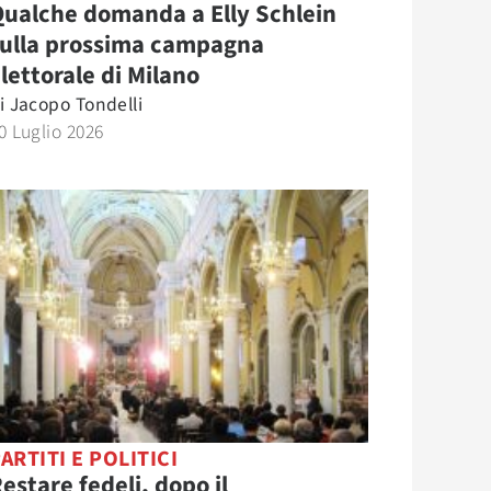
ualche domanda a Elly Schlein
sulla prossima campagna
lettorale di Milano
i
Jacopo Tondelli
0 Luglio 2026
ARTITI E POLITICI
estare fedeli, dopo il