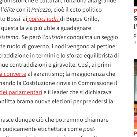
ioni storiche e culturali) funziona alla grande
l’
élite
con il
Palazzo
, cioè il ceto politico
P
S
o Bossi ai
politici ladri
di Beppe Grillo,
l
è questa la via più utile a guadagnare
d
sistema.
Se però l’
outsider
conquista un seggio
3
e ruolo di governo, i nodi vengono al pettine:
raddizione in termini e lo sforzo equilibrista di
ue contraddizioni e giravolte. Così, ai primi
si converte
al garantismo; la maggioranza che
mando la Costituzione rinvia in Commissione il
 dei parlamentari
e il leader che si dichiarava
sconfitta brama nuove elezioni per prendersi la
nasce dunque ciò che potremmo chiamare
lte pudicamente etichettata come
post-
P