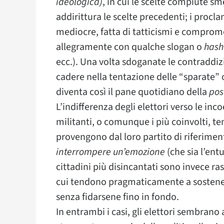
ideologica)
, in cui le scelte compiute sme
addirittura le scelte precedenti; i procl
mediocre, fatta di tatticismi e comprome
allegramente con qualche slogan o
has
ecc.). Una volta sdoganate le contraddizion
cadere nella tentazione delle “sparate” 
diventa così il pane quotidiano della
pos
L’indifferenza degli elettori verso le inco
militanti, o comunque i più coinvolti,
provengono dal loro partito di riferimen
interrompere un’emozione
(che sia l’ent
cittadini più disincantati sono invece ra
cui tendono pragmaticamente a sostenere
senza fidarsene fino in fondo.
In entrambi i casi, gli elettori sembran