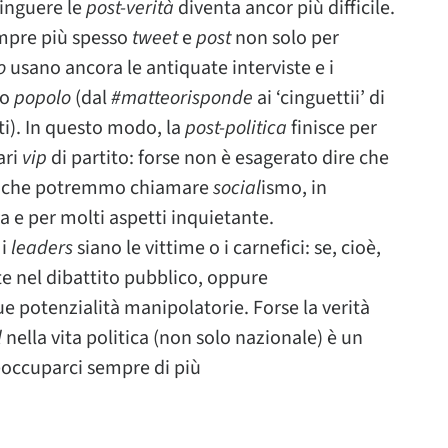
stinguere le
post-verità
diventa ancor più difficile.
empre più spesso
tweet
e
post
non solo per
o
usano ancora le antiquate interviste e i
ro
popolo
(dal
#matteorisponde
ai ‘cinguettii’ di
ti). In questo modo, la
post-politica
finisce per
ari
vip
di partito: forse non è esagerato dire che
ò che potremmo chiamare
social
ismo, in
a e per molti aspetti inquietante.
 i
leaders
siano le vittime o i carnefici: se, cioè,
ete nel dibattito pubblico, oppure
e potenzialità manipolatorie. Forse la verità
l
nella vita politica (non solo nazionale) è un
occuparci sempre di più