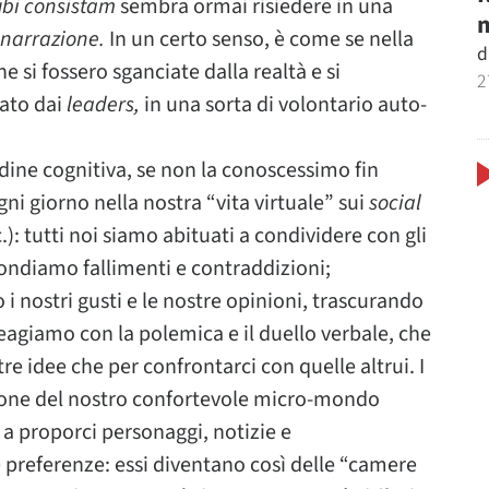
ubi consistam
sembra ormai risiedere in una
m
narrazione.
In un certo senso, è come se nella
d
e si fossero sganciate dalla realtà e si
2
cato dai
leaders,
in una sorta di volontario auto-
ine cognitiva, se non la conoscessimo fin
i giorno nella nostra “vita virtuale” sui
social
): tutti noi siamo abituati a condividere con gli
condiamo fallimenti e contraddizioni;
 i nostri gusti e le nostre opinioni, trascurando
reagiamo con la polemica e il duello verbale, che
re idee che per confrontarci con quelle altrui. I
ione del nostro confortevole micro-mondo
 a proporci personaggi, notizie e
 preferenze: essi
diventano così delle “camere