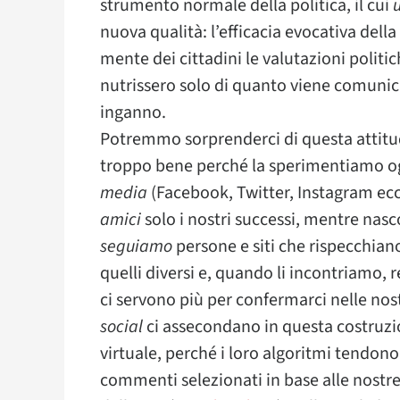
strumento normale della politica, il cui
nuova qualità: l’efficacia evocativa della
mente dei cittadini le valutazioni politich
nutrissero solo di quanto viene comuni
inganno.
Potremmo sorprenderci di questa attitud
troppo bene perché la sperimentiamo ogn
media
(Facebook, Twitter, Instagram ecc.
amici
solo i nostri successi, mentre nas
seguiamo
persone e siti che rispecchiano
quelli diversi e, quando li incontriamo, 
ci servono più per confermarci nelle nost
social
ci assecondano in questa costruz
virtuale, perché i loro algoritmi tendono
commenti selezionati in base alle nostre