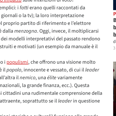
o impatto
sulle intenzioni di voto?
mplici: i
fatti
erano quelli raccontati da
P
giornali o la tv); la loro interpretazione
B
proprio partito di riferimento e l’elettore
b
tà
dalla
menzogna
. Oggi, invece, il moltiplicarsi
b
o dei modelli interpretativi del passato rendono
d
ù istruiti e motivati (un esempio da manuale è il
3
o i
populismi
, che offrono una visione molto
è il
popolo
, innocente e vessato, di cui il
leader
l’altra il
nemico
, una
élite
variamente
inazionali, la grande finanza, ecc.). Questa
e ai cittadini una rudimentale comprensione della
attraente, soprattutto se il
leader
in questione