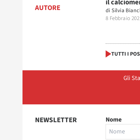
il calciome
AUTORE
di
Silvia Bianc
8 Febbraio 202
TUTTI I PO
Gli St
NEWSLETTER
Nome