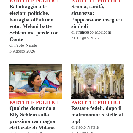
PARTITI E POLITICI
PARTITI E POLITICI
Ballottaggio alle
Scuola, sanità,
elezioni politiche,
sicurezza:
battaglia all’ultimo
l’opposizione insegue i
voto: Meloni batte
simboli
Schlein ma perde con
di
Francesco Moriconi
31 Luglio 2026
Conte
di
Paolo Natale
3 Agosto 2026
PARTITI E POLITICI
PARTITI E POLITICI
Qualche domanda a
Restare fedeli, dopo il
Elly Schlein sulla
matrimonio: 5 stelle al
prossima campagna
top!
elettorale di Milano
di
Paolo Natale