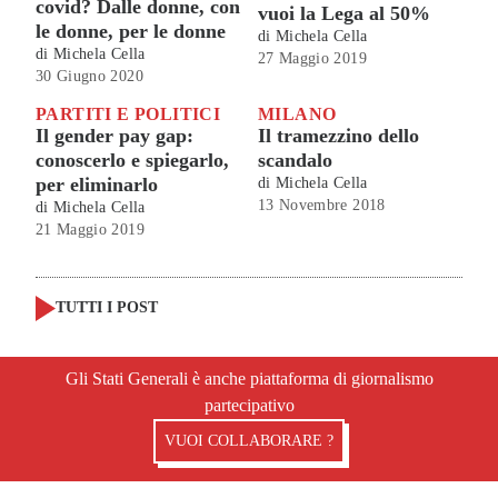
covid? Dalle donne, con
vuoi la Lega al 50%
le donne, per le donne
di
Michela Cella
di
Michela Cella
27 Maggio 2019
30 Giugno 2020
PARTITI E POLITICI
MILANO
Il gender pay gap:
Il tramezzino dello
conoscerlo e spiegarlo,
scandalo
per eliminarlo
di
Michela Cella
13 Novembre 2018
di
Michela Cella
21 Maggio 2019
TUTTI I POST
Gli Stati Generali è anche piattaforma di giornalismo
partecipativo
VUOI COLLABORARE ?