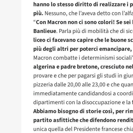
hanno lo stesso diritto di realizzare i 
più.
Nessuno, che l’aveva detto con l’alf
“
Con Macron non ci sono colori! Se sei 
Banlieue
. Parla più di mobilità che di s
liceo ci facevano capire che le buone s
più degli altri per poterci emancipare,
Macron combatte i determinismi sociali”
algerina e padre bretone, cresciuto nel
provare e che per pagarsi gli studi in giu
pizzeria dalle 20,00 alle 23,00 e che quan
immediatamente candidandosi a coordinar
dipartimenti con la disoccupazione e la f
Abbiamo bisogno di storie così, per rim
partito asfittiche che difendono rendit
unica quella del Presidente francese chi