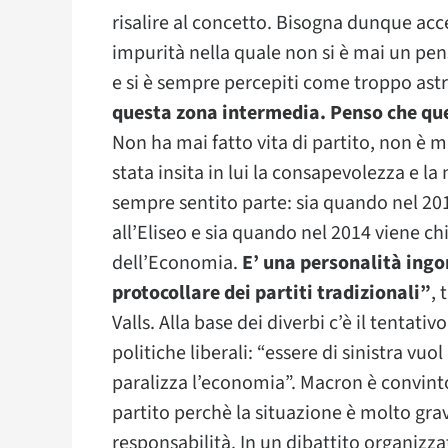
risalire al concetto. Bisogna dunque acce
impurità nella quale non si è mai un pens
e si è sempre percepiti come troppo astra
questa zona intermedia. Penso che ques
Non ha mai fatto vita di partito, non è 
stata insita in lui la consapevolezza e la n
sempre sentito parte: sia quando nel 20
all’Eliseo e sia quando nel 2014 viene ch
dell’Economia.
E’ una personalità ingo
protocollare dei partiti tradizionali”
,
Valls. Alla base dei diverbi c’è il tentativ
politiche liberali: “essere di sinistra vuo
paralizza l’economia”. Macron è convinto
partito perchè la situazione è molto grav
responsabilità. In un dibattito organiz