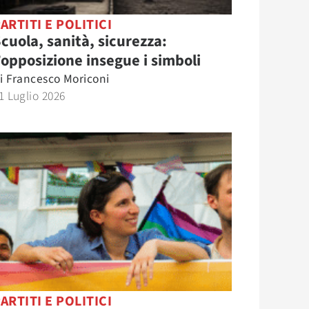
ARTITI E POLITICI
cuola, sanità, sicurezza:
’opposizione insegue i simboli
i
Francesco Moriconi
1 Luglio 2026
ARTITI E POLITICI