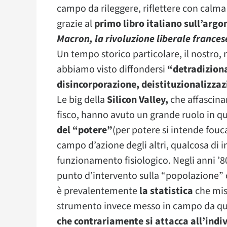
campo da rileggere, riflettere con calma 
grazie al
primo libro italiano sull’arg
Macron, la rivoluzione liberale frances
Un tempo storico particolare, il nostro, n
abbiamo visto diffondersi
“detradizion
disincorporazione, deistituzionalizza
Le big della
Silicon Valley,
che affascin
fisco, hanno avuto un grande ruolo in 
del “potere”
(per potere si intende fouc
campo d’azione degli altri, qualcosa di 
funzionamento fisiologico. Negli anni ’80
punto d’intervento sulla “popolazione” 
è prevalentemente
la statistica
che mis
strumento invece messo in campo da quel
che contrariamente si attacca all’indivi