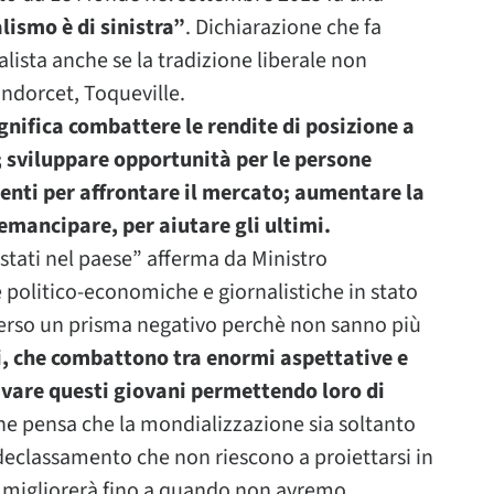
alismo è di sinistra”
. Dichiarazione che fa
lista anche se la tradizione liberale non
ndorcet, Toqueville.
significa combattere le rendite di posizione a
i; sviluppare opportunità per le persone
enti per affrontare il mercato; aumentare la
emancipare, per aiutare gli ultimi.
 stati nel paese” afferma da Ministro
e politico-economiche e giornalistiche in stato
averso un prisma negativo perchè non sanno più
ni, che combattono tra enormi aspettative e
ivare questi giovani permettendo loro di
che pensa che la mondializzazione sia soltanto
 declassamento che non riescono a proiettarsi in
on migliorerà fino a quando non avremo