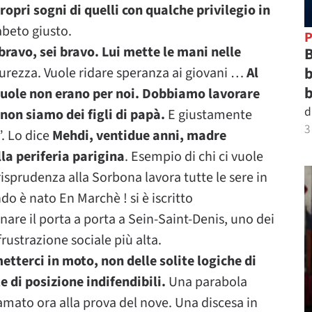
propri sogni di quelli con qualche privilegio in
abeto giusto.
P
bravo, sei bravo. Lui mette le mani nelle
B
b
icurezza. Vuole ridare speranza ai giovani …
Al
b
cuole non erano per noi.
Dobbiamo lavorare
d
 non siamo dei figli di papà.
E giustamente
3
. Lo dice
Mehdi, ventidue anni, madre
la periferia parigina
. Esempio di chi ci vuole
risprudenza alla Sorbona lavora tutte le sere in
do è nato En Marchè ! si è iscritto
e il porta a porta a Sein-Saint-Denis, uno dei
rustrazione sociale più alta.
etterci in moto, non delle solite logiche di
e di posizione indifendibili.
Una parabola
amato ora alla prova del nove. Una discesa in