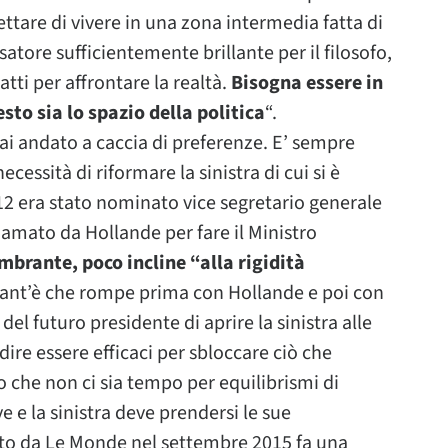
ttare di vivere in una zona intermedia fatta di
atore sufficientemente brillante per il filosofo,
tti per affrontare la realtà.
Bisogna essere in
to sia lo spazio della politica
“.
mai andato a caccia di preferenze. E’ sempre
ecessità di riformare la sinistra di cui si è
12 era stato nominato vice segretario generale
iamato da Hollande per fare il Ministro
mbrante, poco incline “alla rigidità
 tant’è che rompe prima con Hollande e poi con
o del futuro presidente di aprire la sinistra alle
l dire essere efficaci per sbloccare ciò che
 che non ci sia tempo per equilibrismi di
e e la sinistra deve prendersi le sue
zato da Le Monde nel settembre 2015 fa una