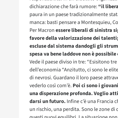
dichiarazione che farà rumore:
“il liber
paura in un paese tradizionalmente stata
manca: basti pensare a Montesquieu, Co
Per Macron
essere liberali di sinistra 
favore della valorizzazione dei talent
escluse dal sistema dandogli gli strum
spesa va bene laddove non è possibile 
Vede il paese diviso in tre:
“Esisitono tre
dell’economia “Anzitutto, ci sono le elit
di nevrosi. Guardano il loro paese attr
vederlo così com’è.
Poi ci sono i giova
una disperazione profonda. Voglio att
darsi un futuro.
Infine c’è una Francia 
un rischio, una perdita. Sono le zone di
questi nuovi equilibri. La situazione n