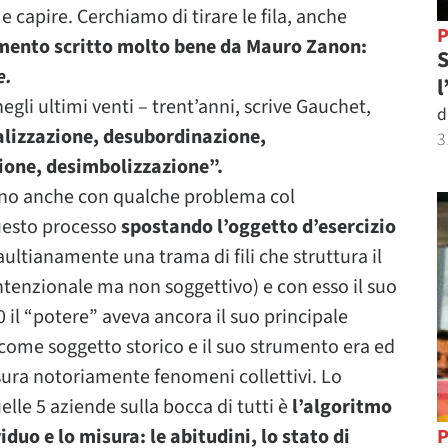
e capire. Cerchiamo di tirare le fila, anche
P
omento scritto molto bene da Mauro Zanon:
S
e.
l
egli ultimi venti – trent’anni, scrive Gauchet,
d
alizzazione, desubordinazione,
3
zione, desimbolizzazione”.
ano anche con qualche problema col
questo processo
spostando l’oggetto d’esercizio
aultianamente una trama di fili che struttura il
intenzionale ma non soggettivo) e con esso il suo
 il “potere” aveva ancora il suo principale
come soggetto storico e il suo strumento era ed
ura notoriamente fenomeni collettivi. Lo
le 5 aziende sulla bocca di tutti è
l’algoritmo
duo e lo misura: le abitudini, lo stato di
P