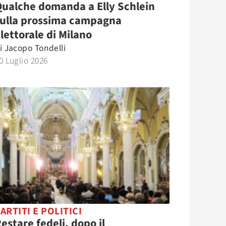
ualche domanda a Elly Schlein
sulla prossima campagna
lettorale di Milano
i
Jacopo Tondelli
0 Luglio 2026
ARTITI E POLITICI
estare fedeli, dopo il