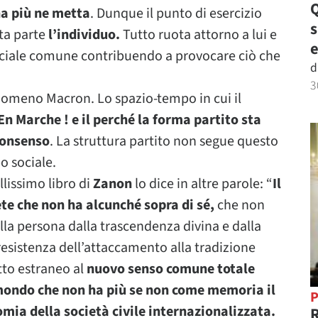
Q
 ha più ne metta
. Dunque il punto di esercizio
sta parte
l’individuo.
Tutto ruota attorno a lui e
e
sociale comune contribuendo a provocare ciò che
d
3
enomeno Macron. Lo spazio-tempo in cui il
En Marche ! e il perché la forma partito sta
consenso
. La struttura partito non segue questo
o sociale.
lissimo libro di
Zanon
lo dice in altre parole: “
Il
te che non ha alcunché sopra di sé,
che non
lla persona dalla trascendenza divina e dalla
resistenza dell’attaccamento alla tradizione
tto estraneo al
nuovo senso comune totale
 mondo che non ha più se non come memoria il
P
omia della società civile internazionalizzata.
R