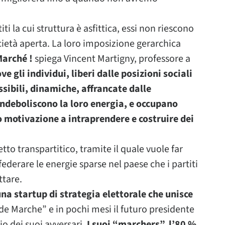
iti la cui struttura è asfittica, essi non riescono
cietà aperta. La loro imposizione gerarchica
Marché !
spiega Vincent Martigny, professore a
ve gli individui, liberi dalle posizioni sociali
ssibili, dinamiche, affrancate dalle
ndeboliscono la loro energia, e occupano
o motivazione a intraprendere e costruire dei
etto transpartitico, tramite il quale vuole far
 federare le energie sparse nel paese che i partiti
ttare.
na startup di strategia elettorale che unisce
nde Marche” e in pochi mesi il futuro presidente
io dei suoi avversari.
I suoi “marchers”, l’80 %