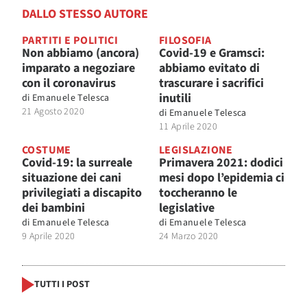
DALLO STESSO AUTORE
PARTITI E POLITICI
FILOSOFIA
Non abbiamo (ancora)
Covid-19 e Gramsci:
imparato a negoziare
abbiamo evitato di
con il coronavirus
trascurare i sacrifici
inutili
di
Emanuele Telesca
21 Agosto 2020
di
Emanuele Telesca
11 Aprile 2020
COSTUME
LEGISLAZIONE
Covid-19: la surreale
Primavera 2021: dodici
situazione dei cani
mesi dopo l’epidemia ci
privilegiati a discapito
toccheranno le
dei bambini
legislative
di
Emanuele Telesca
di
Emanuele Telesca
9 Aprile 2020
24 Marzo 2020
TUTTI I POST