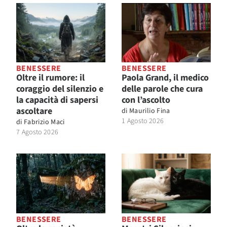
BENESSERE
BENESSERE
Oltre il rumore: il
Paola Grand, il medico
coraggio del silenzio e
delle parole che cura
la capacità di sapersi
con l’ascolto
ascoltare
di
Maurilio Fina
1 Agosto 2026
di
Fabrizio Maci
7 Agosto 2026
BENESSERE
BENESSERE