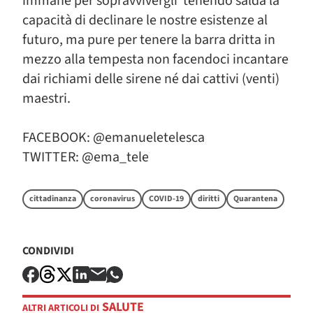
immane per sopravvivergli tenendo salda la
capacità di declinare le nostre esistenze al
futuro, ma pure per tenere la barra dritta in
mezzo alla tempesta non facendoci incantare
dai richiami delle sirene né dai cattivi (venti)
maestri.
FACEBOOK: @emanueletelesca
TWITTER: @ema_tele
cittadinanza
coronavirus
COVID-19
diritti
Quarantena
CONDIVIDI
SALUTE
ALTRI ARTICOLI DI