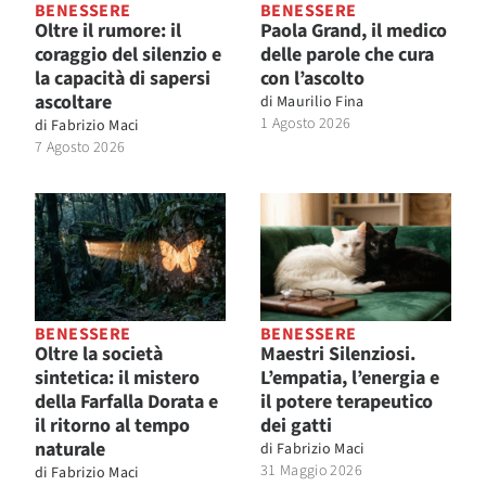
BENESSERE
BENESSERE
Oltre il rumore: il
Paola Grand, il medico
coraggio del silenzio e
delle parole che cura
la capacità di sapersi
con l’ascolto
ascoltare
di
Maurilio Fina
1 Agosto 2026
di
Fabrizio Maci
7 Agosto 2026
BENESSERE
BENESSERE
Oltre la società
Maestri Silenziosi.
sintetica: il mistero
L’empatia, l’energia e
della Farfalla Dorata e
il potere terapeutico
il ritorno al tempo
dei gatti
naturale
di
Fabrizio Maci
31 Maggio 2026
di
Fabrizio Maci